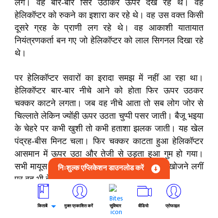
लगे। वह बार-बार सिर उठाकर ऊपर देख रहे थे। वह
हेलिकॉप्टर को रुकने का इशारा कर रहे थे। वह उस वक्त किसी
दूसरे ग्रह के प्राणी लग रहे थे। वह आकाशी यातायात
नियंत्रणकर्ता बन गए जो हेलिकॉप्टर को लाल सिगनल दिखा रहे
थे।
पर हेलिकॉप्टर सवारों का इरादा समझ में नहीं आ रहा था।
हेलिकॉप्टर बार-बार नीचे आने को होता फिर ऊपर उठकर
चक्कर काटने लगता। जब वह नीचे आता तो सब लोग जोर से
चिल्लाते लेकिन ज्योंही ऊपर उठता चुप्पी पसर जाती। बैजू भइया
के चेहरे पर कभी खुशी तो कभी हताशा झलक जाती। यह खेल
पंद्रह-बीस मिनट चला। फिर चक्कर काटता हुआ हेलिकॉप्टर
आसमान में ऊपर उठा और तेजी से उड़ता हुआ गुम हो गया।
सभी मायूस हो गए। लोगों की नजरें बैजू भइया को खोजने लगीं
निःशुल्क एप्लिकेशन डाउनलोड करें
पर वह भी हेलिकॉप्टर की तरह ही गुम हो गए।
हम घर लौटे तो देखा कि बैजू भइया चुपचाप बैठे हुए हैं। उनकी
किताबें
मुक्त प्रकाशित करें
सुविचार
वीडियो
प्रोफाइल
आंखें कहीं शून्य में टंगी थी। पहली बार उन्हें हमने इस तरह