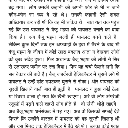
के आधार पर उन्होंने यह कहानी गढ़ी थी। गांव में उनका रुतबा
बढ़ गया। लोग उनकी कहानी को अपनी ओर से भी न जाने
कौन-कौन सा रूप दे रहे थे। उनकी कहानी ऐसी शक्ल
अख्तियार कर रही थी कि वह भी चकित थे। बात यहां तक पहुंच
गई कि उस पायलट ने बैजू भइया को पायलट बनाने का वादा
किया है। अब बैजू भइया जल्दी ही पायलट बनने वाले हैं।
लेकिन कुछ दिनों तक इन अफवाहों के हवा में तैरने के बाद भी
बैजू भइया के जीवन में कोई खास बदलाव आता न देखकर लोगों
को कुछ संदेह हुआ। फिर अचानक बैजू भइया को लोगों ने सिर
से उतारकर जमीन पर रख दिया। फिर यह चर्चा फैलने लगी कि
सब बेकार की बातें हैं। बैजू जबर्दस्ती हेलिकॉप्टर में घुसने लगे थे
पायलट ने उन्हें डांट डपटकर घुसने से रोका। और पायलट को
सुरती खिलाने वाली बात ही झूठी है। पायलट न हुआ कोई ठेला
या रिक्शा वाला हो गया कि खैनी खाएगा। अरे वो लोग अंग्रेजी
स्कूलों में पढ़ने वाले शहरी लोग होते हैं। वो खैनी थोड़े खाएंगे।
अब बैजू भइया धर्मसंकट में पड़ गए। अब वो किसको सफाई देते
फिरते कि उन्होंने वास्तव में पायलट को वह सुरती खिलाई थी
और दस मिनट तक हेलिकॉप्टर में बैठे रहे थे। उनका कोई गवाह