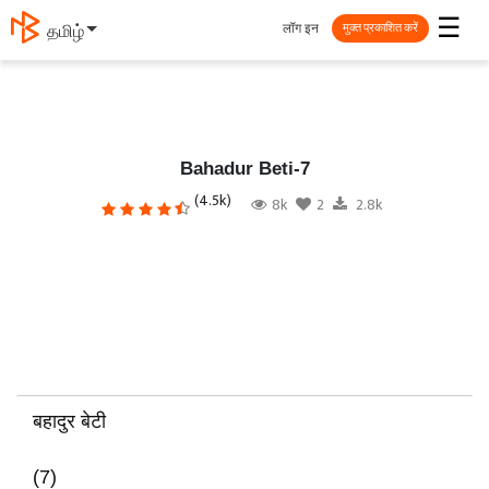
☰
लॉग इन
தமிழ்
मुक्त प्रकाशित करें
Bahadur Beti-7
(4.5k)
8k
2
2.8k
बहादुर बेटी
(7)