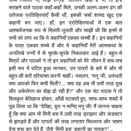
साथ निकाले गए साझे संग्रह ‘दिलावर खड़ा है’ में, तो इन्हें
सराहने वाले पाठक कहाँ-कहाँ मिले, उनकी अलग-अलग ढंग की
उत्तेजक प्रतिक्रियाएँ कैसी थीं, इसकी चर्चा शायद खुद एक
कहानी बन जाए। हाँ, इन प्रतिक्रियाओं में एक बात
आश्चर्यजनक रूप से मिलती-जुलती और साझी थी कि इनमें से
सभी को लगा था कि ये कहानियाँ एकदम सच्ची हैं। इन कहानियों
के पात्र एकदम सच्चे हैं और ये कहानियाँ मेरी आत्मकथा के
अनलिखे पन्नों में से चुपके-चुपके निकलकर आई हैं। बहुत-से
मित्रों और पाठकों ने तो इन कहानियों को मेरे जीवन में सच-सच
इसी रूप में घटित हुआ मानकर, उन पात्रों के बारे में और भी
बहुत-सी बातें दरियाफ्त करनी चाहीं। मसलन, “मनु जी, अरुंधती
क्या आपको फिर कभी मिली?... क्या वह अब भी उसी तरह दुख
और अकेलेपन का बोझ ढो रही है?” और एक चंट पाठक ने तो
बिलकुल बेलिहाज होकर, आँखें मटकाते हुए, साफ-साफ शब्दों में
पूछ लिया था कि “देखिए, बुरा न मानिए मनु जी! मैं जानना चाहता
हूँ कि क्या आप भी मिनी बस में उसी तरह ड्राइवर और कंडक्टर
से झगड़ते हैं और पागलों की तरह लगातार चिल्लाना और भाषण
देना शुरू कर देते हैं, जैसे ‘मिनी बस’ कहानी का नायक?”...