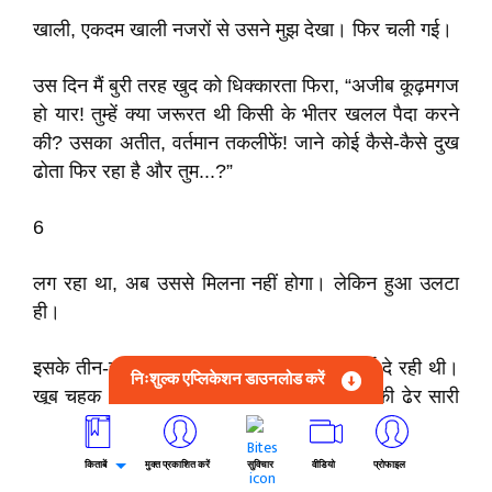
खाली, एकदम खाली नजरों से उसने मुझ देखा। फिर चली गई।
उस दिन मैं बुरी तरह खुद को धिक्कारता फिरा, “अजीब कूढ़मगज
हो यार! तुम्हें क्या जरूरत थी किसी के भीतर खलल पैदा करने
की? उसका अतीत, वर्तमान तकलीफें! जाने कोई कैसे-कैसे दुख
ढोता फिर रहा है और तुम...?”
6
लग रहा था, अब उससे मिलना नहीं होगा। लेकिन हुआ उलटा
ही।
इसके तीन-चार दिन बार मिली, तो खूब खुश दिखाई दे रही थी।
निःशुल्क एप्लिकेशन डाउनलोड करें
खूब चहक भी रही थी, “नागेश जी, किसी दिन आपकी ढेर सारी
कविताएँ सुनने का मन है, कभी सुनाइएगा? कभी क्यों, आज ही।
मैं कवि न सही, पाठक बहुत अच्छी हूँ। अज्ञेय, धर्मवीर भारती,
किताबें
मुक्त प्रकाशित करें
सुविचार
वीडियो
प्रोफाइल
सर्वेश्वर और नए से नए कवियों को पढ़ा है। आपको अचरज