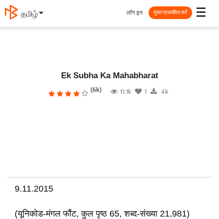
☰
लॉग इन
தமிழ்
मुक्त प्रकाशित करें
Ek Subha Ka Mahabharat
(6k)
11.1k
1
4k
9.11.2015
(यूनिकोड-मंगल फौंट, कुल पृष्ठ 65, शब्द-संख्या 21,981)