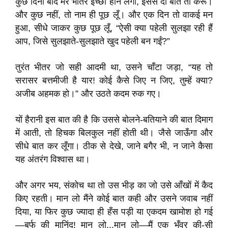
कुछ दिनों बाद मेरे भीतर इच्छा होने लगी, इससे दो बात तो करूँ।
और कुछ नहीं, तो नाम ही पूछ लूँ। और एक दिन तो वाकई मन
हुआ, सीधे जाकर कुछ पूछ लूँ, “ऐसी क्या पहेली सुलझा रही हैं
आप, जिसे सुलझाते-सुलझाते खुद पहेली बन गईं?”
तुरंत भीतर जो सही आदमी था, उसने चाँटा जड़ा, “यह तो
सरासर बत्तमीजी है यार! कोई कैसे जिए न जिए, तुम्हें क्या?
अजीब अहमक हो।” और उठते कदम रुक गए।
यों हैरानी इस बात की है कि उससे बोलने-बतियाने की बात दिमाग
में आती, तो हिचक बिलकुल नहीं होती थी। जैसे जाऊँगा और
सीधे बात कर लूँगा। ठीक से देखे, जाने बगैर भी, न जाने कैसा
यह अंतरंग विश्वास था।
और अगर भय, संकोच था तो उस भीड़ का जो उसे आँखों में कैद
किए रहती। मान लो मैंने कोई बात कही और उसने जवाब नहीं
दिया, या फिर कुछ ज्यादा ही हँस पड़ी या एकदम खामोश हो गई
—बर्फ की मानिंद! मान लो...मान लो—मैं एक भँवर की-सी