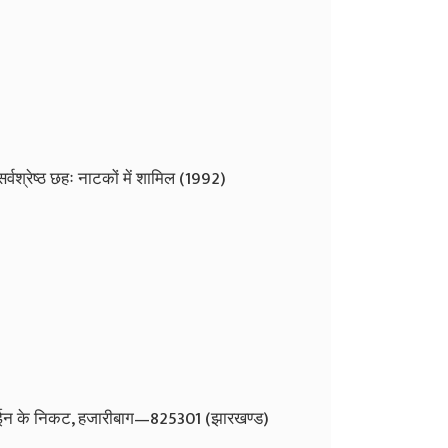
र्वश्रेष्ठ छहः नाटकों में शामिल (1992)
 लाईन के निकट, हजारीबाग—825301 (झारखण्ड)