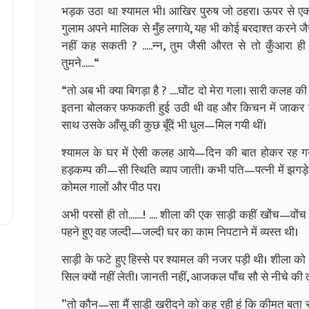
भड़क उठा था श्यामल भी। आखिर पुरुष जो ठहरा। ऊपर से 
गुलाम अपने मालिक से मुँह लगाये, यह भी कोई बरदाश्त करने जैस
नहीं कह सकती ? .....न्न, तुम जैसी औरत से तो कुँआरा ही
तुमने......“
“तो अब भी क्या बिगड़ा है ? ....घोंट दो मेरा गला। सारी कलह की जड़
इतना बोलकर फफकती हुई उठी थी वह और किचन में जाकर नाश्त
साथ उसके आँसू की कुछ बूँदें भी धुल—मिल गयी थीं।
श्यामल के घर में ऐसी कलह आये—दिन की बात होकर रह गय
हड़कम्प की—सी स्थिति व्याप जाती। कभी पति—पत्नी में झगड़े 
कोमल गालों और पीठ पर।
अभी परसों ही तो.......! .... शीला की एक साड़ी कहीं खोंच—
पहने हुए वह जल्दी—जल्दी घर का काम निपटाने में व्यस्त थी।
साड़ी के फटे हुए हिस्से पर श्यामल की नजर पड़ी थी। शीला को
सिल क्यों नहीं लेती। जानती नहीं, आजकल पाँच सौ से नीचे की
”तो कौन—सा मैं साड़ी खरीदने को कह रही हूं कि कीमत बता रहे 