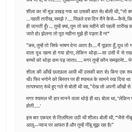
शीला का भी मूड उखड़ गया था उसकी बात से। बोली थी, ”तो क्य
.... पहली तारीख, समझे ?...... पिछले दस दिन मैंने कैसे—कैसे
ही जानती हूँ। .... तुम्हें क्या, तुम तो बस महीने की पहली तारी
जाते हो। झेलना तो पूरा महीना मुझे ही पड़ता है न!“
”बस, तुम्हें तो सिर्फ भाषण देना आता है।..... मैं पूछता हूँ, दूध तो ग
वाला दूध खत्म हो गया होगा, लेकिन थोड़ा—सा उसी में से रख 
बच्चों को थोड़ा कम पड़ जाता।....... मगर तुम्हें कौन समझाये!.... भ
शीला की आँखें छलछला आयी थीं उसकी बात से। बिना एक शब्द
थी। फिर भगोने को बिस्तर पर ही श्यामल के सामने रख दिया था
तत्पश्चात्‌ रूंधे हुए गले से बोली थी वह, ”देख लो अपनी आँखों से ..
मगर श्यामल भी हार मानने वाला थोड़े ही था। बोला था, ‘लेकिन घर म
होती.......'
इस बार एकदम से तिलमिला उठी थी शीला। बोली थी, “जैसे नीबू क
आलू—प्याज पर आफत है और तुम्हें नींबू सूझ रहा है।”