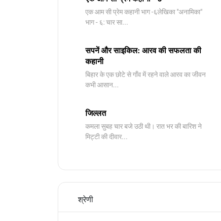
​एक आम सी प्रेम कहानी भाग -६लेखिका "अनामिका"
भाग - ६: चार सा...
सपनें और साइकिल: आरव की सफलता की
कहानी
बिहार के एक छोटे से गाँव में रहने वाले आरव का जीवन
कभी आसान...
जिल्लत
कमला सुबह चार बजे उठी थी। रात भर की बारिश ने
मिट्टी की दीवार...
श्रेणी