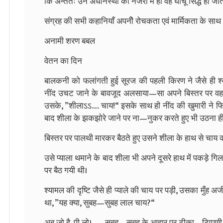
कि अन्ततः उन अधीनस्थों की नजरों में ही वह घोंचू सिद्ध हो जात
संग्रह की सभी कहानियाँ अपनीे रोचकता एवं मार्मिकता के साथ 
अनामी शरण बबल
वेतन का दिन
बालकनी को फलांगती हुई सूरज की पहली किरण ने जैसे ही 
नींद उचट जाने के बावजूद अलसाया—सा अपने बिस्तर पर वह पड़ा
उसके, ”शीलाऽऽ..... चाय!“ इसके साथ ही नींद की खुमारी ने फिर
बाद शीला के झकझोरे जाने पर ना—नुकर करते हुए भी उठना ही
बिस्तर पर पालथी मारकर बैठते हुए उसने शीला के हाथ से चाय क
उसे प्याला थमाने के बाद शीला भी अपने दूसरे हाथ में पकड़े गि
पर बैठ गयी थी।
श्यामल की दृष्टि जैसे ही प्याले की चाय पर पड़ी, उसका मुँह 
था, ”यह क्या, सुबह—सुबह लाल चाय?“
अब जो है, पी लो।........ सुबह—सुबह के आहार पर टीका—टिप्पणी 