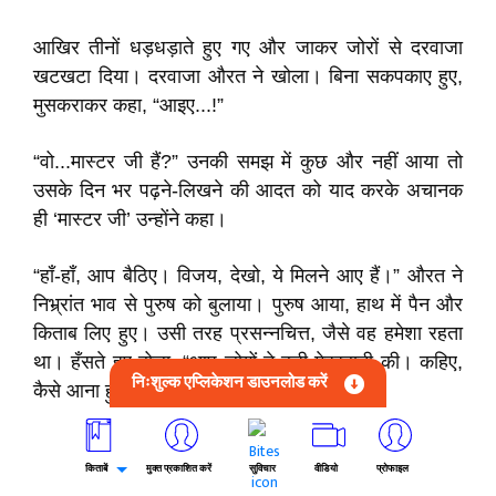
आखिर तीनों धड़धड़ाते हुए गए और जाकर जोरों से दरवाजा
खटखटा दिया। दरवाजा औरत ने खोला। बिना सकपकाए हुए,
मुसकराकर कहा, “आइए...!”
“वो...मास्टर जी हैं?” उनकी समझ में कुछ और नहीं आया तो
उसके दिन भर पढ़ने-लिखने की आदत को याद करके अचानक
ही ‘मास्टर जी’ उन्होंने कहा।
“हाँ-हाँ, आप बैठिए। विजय, देखो, ये मिलने आए हैं।” औरत ने
निभ्र्रांत भाव से पुरुष को बुलाया। पुरुष आया, हाथ में पैन और
किताब लिए हुए। उसी तरह प्रसन्नचित्त, जैसे वह हमेशा रहता
था। हँसते हुए बोला, “आप लोगों ने बड़ी मेहरबानी की। कहिए,
निःशुल्क एप्लिकेशन डाउनलोड करें
कैसे आना हुआ?”
“कुछ नहीं, वैसे ही। सोचा, थोड़ा मिल आएँ।...आखिर हम एक
किताबें
मुक्त प्रकाशित करें
सुविचार
वीडियो
प्रोफाइल
ही मुहल्ले के हैं।” दिनेशकुमार ने अवसर के अनुकूल यथासंभव