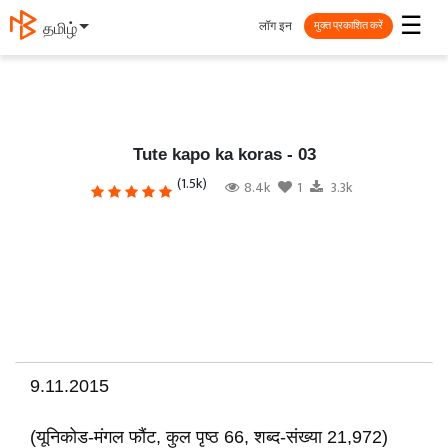
☰
लॉग इन
தமிழ்
मुक्त प्रकाशित करें
Tute kapo ka koras - 03
(1.5k)
8.4k
1
3.3k
9.11.2015
(यूनिकोड-मंगल फौंट, कुल पृष्ठ 66, शब्द-संख्या 21,972)