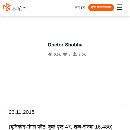
☰
लॉग इन
தமிழ்
मुक्त प्रकाशित करें
Doctor Shobha
9.5k
2
3.6k
23.11.2015
(यूनिकोड-मंगल फौंट, कुल पृष्ठ 47, शब्द-संख्या 16,480)