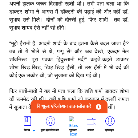
अपनी झलक जरूर दिखाती रहती थी। तभी पता चला था कि
डाक्टर शोभा ने आगरा में डॉक्टरी की पढ़ाई की और वहीं डॉ.
सुभाष उसे मिले। दोनों की दोस्ती हुई, फिर शादी। तब डॉ.
सुभाष शायद ऐसे नहीं रहे होंगे।
“मुझे हैरानी है, आदमी शादी के बाद इतना कैसे बदल जाता है?
तब तो ये भोले से थे, पप्पू से! और अब देखो, एकदम मेल
शॉवनिस्ट...पूरा पक्का हिंदुस्तानी मर्द!” कहते-कहते डाक्टर
शोभा खिड़-खिड़, खिड़-खिड़ हँसीं, तो उस हँसी में भी दर्द की
कोई एक लकीर थी, जो सुजाता को दिख गई थी।
फिर बातों-बातों में यह भी पता चला कि शशि शर्मा डाक्टर शोभा
की रूममेट रही थी। वही शशि शर्मा जो करनाल में दसवीं जमात
निःशुल्क एप्लिकेशन डाउनलोड करें
में सुजाता के साथ पढ़ी थी और दोनों पक्की सहेलियाँ थीं।
यों बातों-बातों में रात बीती और सुबह जब डाक्टर शोभा का चाय
का टाइम हुआ, तो हाथ में ट्रे लिए वे सुजाता के पास आ गईं।
किताबें
मुक्त प्रकाशित करें
सुविचार
वीडियो
प्रोफाइल