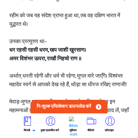
रहीम को जब यह संदेश प्राप्त हुआ था, तब वह दक्षिण भारत में
युद्धरत थे।
उनका प्रत्युत्तर था–
धर रहसी रहसी धरम, खप जाशी खुरसाण।
अमर विशंभर ऊपरा, राखौ निहचो राण ॥
अर्थात् धरती रहेगी और धर्म भी रहेगा, मुगल मारे जाएँगे। विश्वंभर
महादेव स्वर्ग से आपको देख रहे हैं, थोड़ा सा धीरज रखिए राणाजी!
मेवाड़-मुगल शत्रुता की गाथा से हम थोड़ा विराम लेकर इन
निःशुल्क एप्लिकेशन डाउनलोड करें
महामनाओं की आत्मिक और बौद्धिक विशालता का भी स्वाद लें, जहाँ
शत्रु राजा को उसकी प्रतिद्वंद्वी सेना का ही एक सेनापति संबल
और विश्वास से ओत-प्रोत शब्दों में ज्ञान की बात कह रहा है! समझ
किताबें
मुक्त प्रकाशित करें
सुविचार
वीडियो
प्रोफाइल
व प्रेम की इन ऊँचाइयों को आत्मसात् करने का हम प्रयास कर