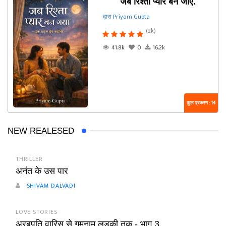
जब रिश्ता प्यार बन जाए.
द्वारा Priyam Gupta
(2k)
41.8k
0
16.2k
कुल प्रकरण : 14
NEW REALESED
THRILLER
अनंत के उस पार
SHIVAM DALVADI
LOVE STORIES
अरबपति वारिस से गुमनाम लड़की तक - भाग 3