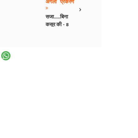
अगला प्रकरण
›
सजा.....बिना
कसूर की - 8