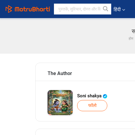
हिंदी
स
होम
The Author
Soni shakya
फॉलो