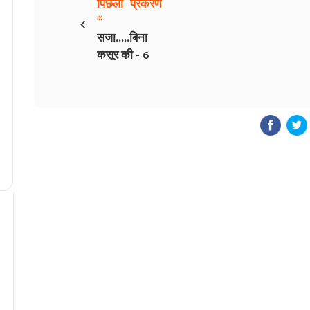
पिछला प्रकरण
‹
सजा.....बिना
कसूर की - 6