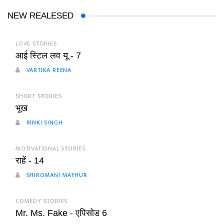
NEW REALESED
LOVE STORIES
आई स्टिल लव यू - 7
VARTIKA REENA
SHORT STORIES
भूख
RINKI SINGH
MOTIVATIONAL STORIES
राहें - 14
SHIROMANI MATHUR
COMEDY STORIES
Mr. Ms. Fake - एपिसोड 6