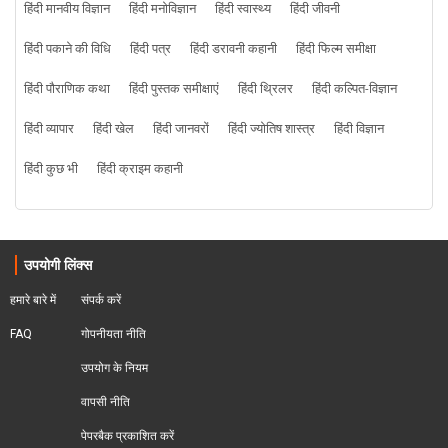
हिंदी मानवीय विज्ञान
हिंदी मनोविज्ञान
हिंदी स्वास्थ्य
हिंदी जीवनी
हिंदी पकाने की विधि
हिंदी पत्र
हिंदी डरावनी कहानी
हिंदी फिल्म समीक्षा
हिंदी पौराणिक कथा
हिंदी पुस्तक समीक्षाएं
हिंदी थ्रिलर
हिंदी कल्पित-विज्ञान
हिंदी व्यापार
हिंदी खेल
हिंदी जानवरों
हिंदी ज्योतिष शास्त्र
हिंदी विज्ञान
हिंदी कुछ भी
हिंदी क्राइम कहानी
उपयोगी लिंक्स
हमारे बारे में
संपर्क करें
FAQ
गोपनीयता नीति
उपयोग के नियम
वापसी नीति
पेपरबैक प्रकाशित करें