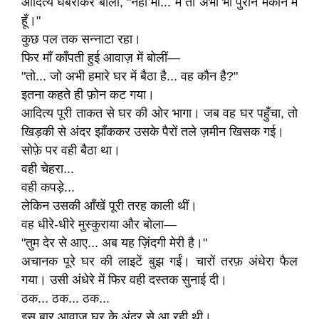
आदित्य घबराकर बोला, "नहीं माँ... मैं तो अभी भी पुराने मकान में
हूँ।"
कुछ पल तक सन्नाटा रहा।
फिर माँ काँपती हुई आवाज़ में बोलीं—
"तो... जो अभी हमारे घर में बैठा है... वह कौन है?"
इतना कहते ही फ़ोन कट गया।
आदित्य पूरी ताकत से घर की ओर भागा। जब वह घर पहुँचा, तो
खिड़की से अंदर झाँककर उसके पैरों तले ज़मीन खिसक गई।
सोफ़े पर वही बैठा था।
वही चेहरा...
वही कपड़े...
लेकिन उसकी आँखें पूरी तरह काली थीं।
वह धीरे-धीरे मुस्कुराया और बोला—
"तुम देर से आए... अब यह ज़िंदगी मेरी है।"
अचानक पूरे घर की लाइटें बुझ गईं। चारों तरफ़ अंधेरा फैल
गया। उसी अंधेरे में फिर वही दस्तक सुनाई दी।
ठक... ठक... ठक...
इस बार आवाज़ घर के अंदर से आ रही थी।