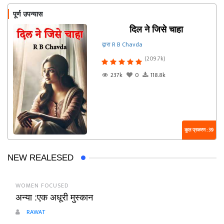
पूर्ण उपन्यास
दिल ने जिसे चाहा
द्वारा R B Chavda
(209.7k)
237k
0
118.8k
कुल प्रकरण : 39
NEW REALESED
WOMEN FOCUSED
अन्या :एक अधूरी मुस्कान
RAWAT