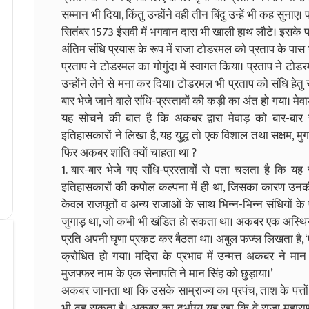
सम्मान भी दिया, किंतु उन्होंने वही तीन बिंदु उन्हें भी कह सुन
सितंबर 1573 ईसवी में भगवान दास भी खाली हाथ लौटे। इसके प
अंतिम संधि प्रयास के रूप में राजा टोडरमल को प्रताप के पास 
प्रताप ने टोडरमल का गोगुंदा में स्वागत किया। प्रताप ने टो
उन्होंने लेने से मना कर दिया। टोडरमल भी प्रताप को संधि हेतु
बार भेजे जाने वाले संधि-प्रस्तावों की कड़ी का अंत हो गया। मेव
यह सोचने की बात है कि अकबर द्वारा मेवाड़ को बार-बार सं
इतिहासकारों ने लिखा है, यह युद्ध तो एक विशाल तथा सक्षम, मुग
फिर अकबर शांति क्यों चाहता था ?
1. बार-बार भेजे गए संधि-प्रस्तावों से पता चलता है कि य
इतिहासकारों की कपोल कल्पना में ही था, जिसका कारण उनकी अ
केवल राजपूतों व अन्य राजाओं के साथ भिन्न-भिन्न संधियों 
जुगाड़ था, जो कभी भी खंडित हो सकता था। अकबर एक अस्थिर चि
प्रति अपनी घृणा प्रकट कर बैठता था। अबुल फज्ल लिखता है, 
क्रोधित हो गया। मदिरा के प्रभाव में उन्मत्त अकबर ने म
मुजफ्फर नाम के एक सेनापति ने मान सिंह को छुड़ाया।’
अकबर जानता था कि उसके साम्राज्य का प्रपंच, ताश के पत्तों 
भी ढह सकता है। अकबर का दुर्भाग्य यह रहा कि वे राजा महाराणा प्