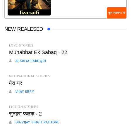
कुल प्रकरण : 16
NEW REALESED
LOVE STORIES
Muhabbat Ek Sabaq - 22
AFARIYA FARUQUI
MOTIVATIONAL STORIES
मेरा घर
VIJAY ERRY
FICTION STORIES
सुनहरा फलक - 2
DIGVIJAY SINGH RATHORE