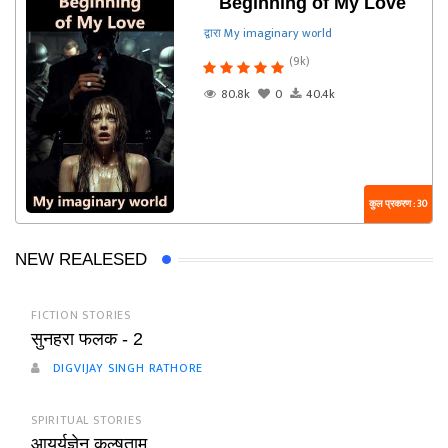
Beginning of My Love
द्वारा My imaginary world
(9k)
80.8k
0
40.4k
कुल प्रकरण : 30
NEW REALESED
FICTION STORIES
सुनहरा फलक - 2
DIGVIJAY SINGH RATHORE
SPIRITUAL STORIES
आयुर्यज्ञेन कल्षताम्