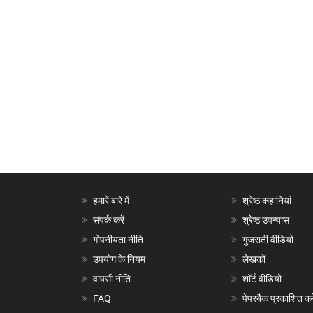
हमारे बारे में
श्रेष्ठ कहानियां
संपर्क करें
श्रेष्ठ उपन्यास
गोपनीयता नीति
गुजराती वीडियो
उपयोग के नियम
लेखकों
वापसी नीति
शॉर्ट वीडियो
FAQ
पेपरबैक प्रकाशित करे