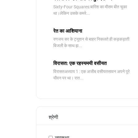
Sixty-Four Squares:बारिश का मौसम बीत चुका
था।लेकिन उसके कमरे...
रेत का आशियाना
रणजय सर के ट्यूशन से बाहर निकलते ही कड़कड़ाती
बिजली के साथ झ...
विरासत: एक रहस्यमयी वसीयत
विरासतअध्याय 1 : एक अजीब वसीयतसावन अपने पूरे
यौवन पर था। रात...
श्रेणी
लघुकथा