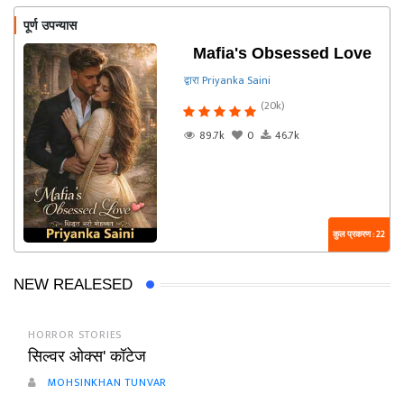
पूर्ण उपन्यास
Mafia's Obsessed Love
द्वारा Priyanka Saini
(20k)
89.7k
0
46.7k
कुल प्रकरण : 22
NEW REALESED
HORROR STORIES
सिल्वर ओक्स' कॉटेज
MOHSINKHAN TUNVAR