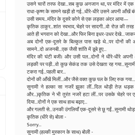
उसने चारों तरफ देखा…सब कुछ अनजान था, पर मंदिर में ए
राधा-कृष्ण के सामने खड़ी हो गई…धीरे-धीरे उसने अपनी आँखें ब
उसी समय…मंदिर के दूसरे कोने से एक लड़का अंदर आया—
कृतिक ठाकुर…शांत स्वभाव, चेहरे पर सादगी…वो रोज़ की त
आते ही भगवान को देखा…और फिर बिना इधर-उधर देखे… जाकर व
अब दोनों एक-दूसरे के बिल्कुल पास खड़े थे…पर दोनों क
सामने...दो अजनबी…एक जैसी शांति में डूबे हुए…
मंदिर की घंटी बजी। और उसी पल…दोनों ने धीरे-धीरे अपनी
लड़की पर पड़ी…वो कुछ सेकंड तक उसे देखता रह गया…सुनामी
टकरा गई…पहली बार…
दोनों की आँखें मिलीं…और जैसे वक्त कुछ पल के लिए रुक गया…
सुनामी ने हल्का सा नजरें झुका लीं…दिल थोड़ी तेज़ ध
और…)कृतिक ने भी तुरंत नजरें हटा लीं…पर उसके चेहरे पर 
दिया…दोनों ने एक साथ हाथ बढ़ाए…
और गलती से…उनकी उंगलियाँ एक-दूसरे से छू गईं…सुनामी थोड़
कृतिक (धीरे से) बोला -
Sorry…
सुनामी (हल्की मुस्कान के साथ) बोली -