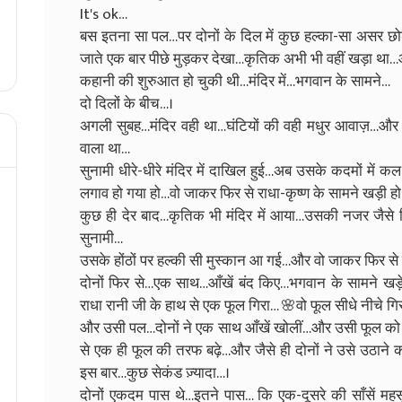
It's ok…
बस इतना सा पल…पर दोनों के दिल में कुछ हल्का-सा असर छो
जाते एक बार पीछे मुड़कर देखा…कृतिक अभी भी वहीं खड़ा थ
कहानी की शुरुआत हो चुकी थी…मंदिर में…भगवान के सामने…
दो दिलों के बीच…।
अगली सुबह…मंदिर वही था…घंटियों की वही मधुर आवाज़…औ
वाला था…
सुनामी धीरे-धीरे मंदिर में दाखिल हुई…अब उसके कदमों में 
लगाव हो गया हो…वो जाकर फिर से राधा-कृष्ण के सामने खड़ी ह
कुछ ही देर बाद…कृतिक भी मंदिर में आया…उसकी नजर जैसे
सुनामी…
उसके होंठों पर हल्की सी मुस्कान आ गई…और वो जाकर फिर से
दोनों फिर से…एक साथ…आँखें बंद किए…भगवान के सामने 
राधा रानी जी के हाथ से एक फूल गिरा… 🌸वो फूल सीधे नीचे ग
और उसी पल…दोनों ने एक साथ आँखें खोलीं…और उसी फूल क
से एक ही फूल की तरफ बढ़े…और जैसे ही दोनों ने उसे उठान
इस बार…कुछ सेकंड ज़्यादा…।
दोनों एकदम पास थे…इतने पास… कि एक-दूसरे की साँसें महस