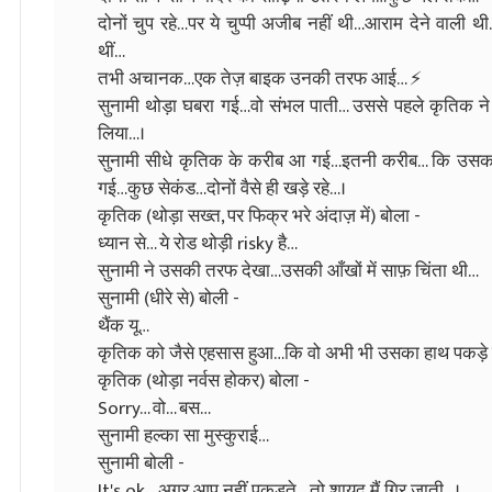
दोनों चुप रहे…पर ये चुप्पी अजीब नहीं थी…आराम देने वाली थ
थीं…
तभी अचानक…एक तेज़ बाइक उनकी तरफ आई… ⚡
सुनामी थोड़ा घबरा गई…वो संभल पाती… उससे पहले कृतिक 
लिया…।
सुनामी सीधे कृतिक के करीब आ गई…इतनी करीब… कि उसका
गई…कुछ सेकंड…दोनों वैसे ही खड़े रहे…।
कृतिक (थोड़ा सख्त, पर फिक्र भरे अंदाज़ में) बोला -
ध्यान से… ये रोड थोड़ी risky है…
सुनामी ने उसकी तरफ देखा…उसकी आँखों में साफ़ चिंता थी…
सुनामी (धीरे से) बोली -
थैंक यू…
कृतिक को जैसे एहसास हुआ…कि वो अभी भी उसका हाथ पकड़े हु
कृतिक (थोड़ा नर्वस होकर) बोला -
Sorry… वो… बस…
सुनामी हल्का सा मुस्कुराई…
सुनामी बोली -
It's ok… अगर आप नहीं पकड़ते… तो शायद मैं गिर जाती…।