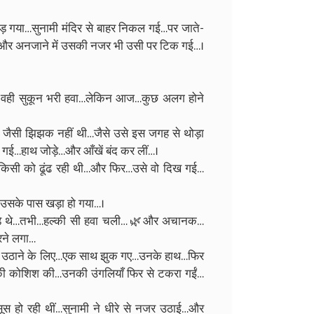
ड़ गया…सुनामी मंदिर से बाहर निकल गई…पर जाते-
ा…और अनजाने में उसकी नजर भी उसी पर टिक गई…।
र वही सुकून भरी हवा…लेकिन आज…कुछ अलग होने
कल जैसी झिझक नहीं थी…जैसे उसे इस जगह से थोड़ा
ो गई…हाथ जोड़े…और आँखें बंद कर लीं…।
 किसी को ढूंढ रही थी…और फिर…उसे वो दिख गई…
 उसके पास खड़ा हो गया…।
खड़े थे…तभी…हल्की सी हवा चली… 🌿और अचानक…
िरने लगा…
ो उठाने के लिए…एक साथ झुक गए…उनके हाथ…फिर
े की कोशिश की…उनकी उंगलियाँ फिर से टकरा गईं…
ूस हो रही थीं…सुनामी ने धीरे से नजर उठाई…और