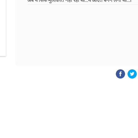
अब ये सिर्फ मुलाकात नहीं रही थी…ये आदत बनने लगी थी…।