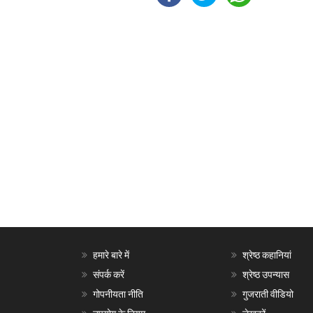
हमारे बारे में
श्रेष्ठ कहानियां
संपर्क करें
श्रेष्ठ उपन्यास
गोपनीयता नीति
गुजराती वीडियो