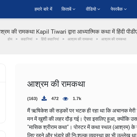
हमारे बारे में
किताबें 
वीडियो 
पेपरबैक 
्रम की रामकथा Kapil Tiwari द्वारा आध्यात्मिक कथा में हिंदी पीड
होम
कहानियां
हिंदी कहानियां
आश्रम की रामकथा
आश्रम की रामकथा
आश्रम की रामकथा
(163)
472
1.7k
मैं ऋषिकेश की सड़कों पर भटक ही रहा था कि अचानक मेरी 
मन में खुशी की लहर दौड़ गई। ऐसा इसलिए हुआ, क्योंकि उस पो
"मासिक श्रीराम कथा"। पोस्टर में कथा स्थल (आश्रम) के न
लिए रहने और भंडारे की निःशुल्क व्यवस्था का भी उल्लेख थ