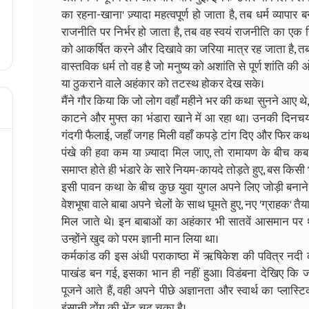
का रहना-खाना' ज़्यादा महत्वपूर्ण हो जाता है, तब धर्म व्यापार
राजनीति पर निर्भर हो जाता है, तब वह स्वयं राजनीति का एक 
को आकर्षित करने और दिखावे का जरिया मात्र रह जाता है, त
वास्तविक धर्म तो वह है जो मनुष्य को अशांति से पूर्ण शांति क
या ठुकराने वाले अहंकार को तटस्थ होकर देख सके।
मैंने गौर किया कि जो लोग वहाँ महीने भर की कथा सुनने आए थे,
काटने और मुफ्त का भंडारा खाने में आ रहा था। उनकी दिनच
गंदगी फैलाई, जहाँ जगह मिली वहाँ कपड़े टांग दिए और फिर कथ
पंखे की हवा कम या ज़्यादा मिल जाए, तो रामायण के बीच कब
समाप्त होते ही भंडारे के सारे नियम-कायदे तोड़ते हुए, बस क
इसी पावन कथा के बीच कुछ युवा युगल अपने लिए जोड़ी बनाने क
वेशभूषा वाले बाबा अपने चेलों के साथ घूमते हुए, नए 'ग्राहक' तै
मिल जाते थे। इन बाबाओं का अहंकार भी सातवें आसमान पर था;
उन्होंने खुद को परम ज्ञानी मान लिया था।
कर्मकांड की इस अंधी पराकाष्ठा में ऋषिकेश की पवित्र नद
पाखंड बन गई, इसका भान ही नहीं हुआ। विडंबना देखिए कि जो श
पूजने आते हैं, वही अपने पीछे अज्ञानता और स्वार्थ का प्ला
इंसानी ढोंग की भेंट चढ़ चुका है।