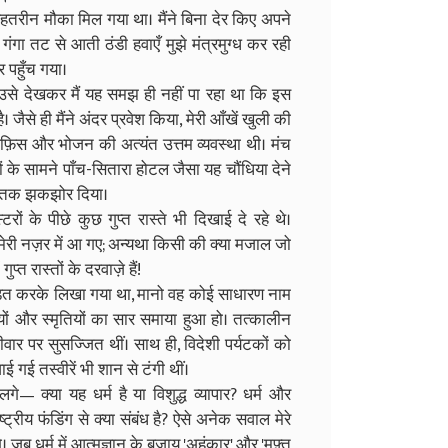
तरीन मौका मिल गया था। मैंने बिना देर किए अपने
ा तट से आती ठंडी हवाएँ मुझे मंत्रमुग्ध कर रही
र पहुँच गया।
 उसे देखकर मैं यह समझ ही नहीं पा रहा था कि इस
ैसे ही मैंने अंदर प्रवेश किया, मेरी आँखें खुली की
े ऑफ़िस और भोजन की अत्यंत उत्तम व्यवस्था थी। मंच
ों के सामने पाँच-सितारा होटल जैसा यह चौंधिया देने
तर तक झकझोर दिया।
ों के पीछे कुछ गुप्त रास्ते भी दिखाई दे रहे थे।
 मेरी नज़र में आ गए; अन्यथा किसी की क्या मजाल जो
्त रास्तों के दरवाज़े हैं!
ंडित करके लिखा गया था, मानो वह कोई साधारण नाम
यों और स्मृतियों का सार समाया हुआ हो। तत्कालीन
ीवार पर सुसज्जित थीं। साथ ही, विदेशी पर्यटकों को
ई गई तस्वीरें भी शान से टंगी थीं।
े— क्या यह धर्म है या विशुद्ध व्यापार? धर्म और
्रीय फंडिंग से क्या संबंध है? ऐसे अनेक सवाल मेरे
े। जब धर्म में आत्मज्ञान के बजाय 'अहंकार' और 'मुफ़्त