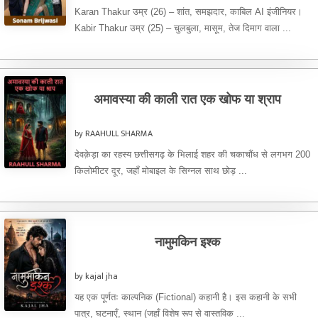
Karan Thakur उम्र (26) – शांत, समझदार, काबिल AI इंजीनियर।
Kabir Thakur उम्र (25) – चुलबुला, मासूम, तेज दिमाग वाला ...
अमावस्या की काली रात एक खोफ या श्राप
by RAAHULL SHARMA
देवक़ेड़ा का रहस्य छत्तीसगढ़ के भिलाई शहर की चकाचौंध से लगभग 200
किलोमीटर दूर, जहाँ मोबाइल के सिग्नल साथ छोड़ ...
नामुमकिन इश्क
by kajal jha
यह एक पूर्णतः काल्पनिक (Fictional) कहानी है। इस कहानी के सभी
पात्र, घटनाएँ, स्थान (जहाँ विशेष रूप से वास्तविक ...