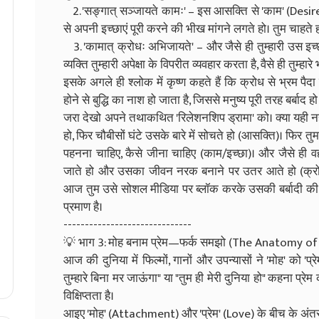
2. 'सङ्गात् सञ्जायते कामः' – इस आसक्ति से 'काम' (Desire
से अपनी इच्छाएं पूरी करने की भीख मांगने लगते हो। तुम चाहते ह
3. 'कामात् क्रोधः अभिजायते' – और जैसे ही तुम्हारी उस इच्छा
व्यक्ति तुम्हारी अपेक्षा के विपरीत व्यवहार करता है, वैसे ही तुम
इसके अगले ही श्लोक में कृष्ण कहते हैं कि क्रोध से भ्रम पैदा ह
होने से बुद्धि का नाश हो जाता है, जिससे मनुष्य पूरी तरह बर्बाद हो
जरा देखो अपने तथाकथित 'रिलेशनशिप ड्रामा' को। क्या यही नह
हो, फिर चौबीसों घंटे उसके बारे में सोचते हो (आसक्ति)। फिर 
पहनना चाहिए, कैसे जीना चाहिए (काम/इच्छा)। और जैसे ही वह
जाते हो और उसका जीवन नरक बनाने पर उतर आते हो (क्रो
आज तुम उसे सोशल मीडिया पर ब्लॉक करके उसकी बर्बादी की दुआए
प्रमाण है।
------------------------------
💡 भाग 3: मोह बनाम प्रेम—फर्क समझो (The Anatomy 
आज की दुनिया में फिल्मों, गानों और उपन्यासों ने 'मोह' को 'प्रे
तुम्हारे बिना मर जाऊंगा" या "तुम ही मेरी दुनिया हो" कहना प्र
विक्षिप्तता है।
आइए 'मोह' (Attachment) और 'प्रेम' (Love) के बीच के अंतर 