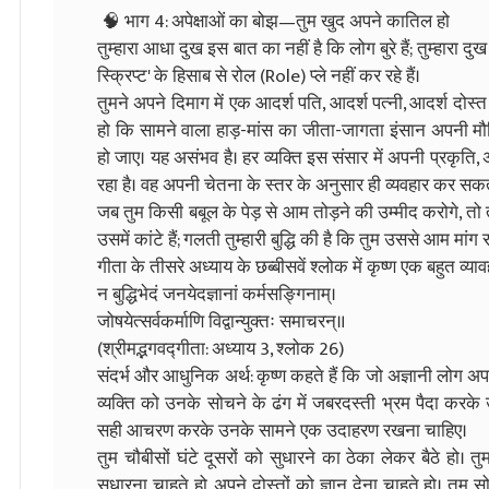
🧠 भाग 4: अपेक्षाओं का बोझ—तुम खुद अपने कातिल हो
तुम्हारा आधा दुख इस बात का नहीं है कि लोग बुरे हैं; तुम्हारा 
स्क्रिप्ट' के हिसाब से रोल (Role) प्ले नहीं कर रहे हैं।
तुमने अपने दिमाग में एक आदर्श पति, आदर्श पत्नी, आदर्श दोस्
हो कि सामने वाला हाड़-मांस का जीता-जागता इंसान अपनी मौल
हो जाए। यह असंभव है। हर व्यक्ति इस संसार में अपनी प्रकृत
रहा है। वह अपनी चेतना के स्तर के अनुसार ही व्यवहार कर सकत
जब तुम किसी बबूल के पेड़ से आम तोड़ने की उम्मीद करोगे, तो तुम्
उसमें कांटे हैं; गलती तुम्हारी बुद्धि की है कि तुम उससे आम मांग र
गीता के तीसरे अध्याय के छब्बीसवें श्लोक में कृष्ण एक बहुत व्या
न बुद्धिभेदं जनयेदज्ञानां कर्मसङ्गिनाम्।
जोषयेत्सर्वकर्माणि विद्वान्युक्तः समाचरन्॥
(श्रीमद्भगवद्गीता: अध्याय 3, श्लोक 26)
संदर्भ और आधुनिक अर्थ: कृष्ण कहते हैं कि जो अज्ञानी लोग अपनी
व्यक्ति को उनके सोचने के ढंग में जबरदस्ती भ्रम पैदा करके
सही आचरण करके उनके सामने एक उदाहरण रखना चाहिए।
तुम चौबीसों घंटे दूसरों को सुधारने का ठेका लेकर बैठे हो।
सुधारना चाहते हो, अपने दोस्तों को ज्ञान देना चाहते हो। तुम 