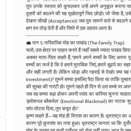
तुम उनके स्वभाव को कुचलकर उन्हें अपने अनुकूल बनाना चाहते
दूसरों को बदलने की यह मूर्खतापूर्ण जिद छोड़ो। जो जैसा है, 
देखना सीखो (Acceptance)। जब तुम सामने वाले से 'बदलने की उम्
क्षण दम तोड़ देती हैं और रिश्ते में एक ठहराव आता है।
------------------------------
💼 भाग 5: पारिवारिक मोह का पाखंड (The Family Trap)
चलो, उस क्षेत्र पर प्रहार करते हैं जहाँ सबसे ज्यादा पाखंड छिप
अक्सर माता-पिता कहते हैं, "हमने अपने बच्चों के लिए अपना पू
बच्चों का फर्ज है कि वे हमारे मुताबिक जिएं, हमारे बुढ़ापे का 
और सही लगती है। लेकिन थोड़ा और गहराई से देखो। क्या यह प्र
Investment)? तुमने बच्चा इसलिए पैदा किया था ताकि तुम्हारा वंश
की सुरक्षा की गारंटी हो। तुमने पहले ही दिन से उस बच्चे पर 
जब वह बच्चा बड़ा होकर अपनी पसंद का करियर चुनना चाहता ह
'इमोशनल ब्लैकमेल' (Emotional Blackmail) का नाटक शुरू क
सांप लोटवा दिया, तुम कपूत हो।"
कृष्ण कहते हैं—यह मोह ही विनाश का कारण है। धृतराष्ट्र का अप
कारण पूरे कुरुवंश का नाश हुआ। धृतराष्ट्र जानता था कि दुर्यो
मोह' के कारण वह कभी दुर्योधन को रोक नहीं पाया। आज के समय