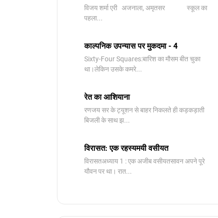
विजय शर्मा एरी अजनाला, अमृतसर स्कूल का
पहला...
काल्पनिक उपन्यास पर मुकदमा - 4
Sixty-Four Squares:बारिश का मौसम बीत चुका
था।लेकिन उसके कमरे...
रेत का आशियाना
रणजय सर के ट्यूशन से बाहर निकलते ही कड़कड़ाती
बिजली के साथ झ...
विरासत: एक रहस्यमयी वसीयत
विरासतअध्याय 1 : एक अजीब वसीयतसावन अपने पूरे
यौवन पर था। रात...