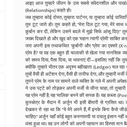
आइए आज तुम्हारे जीवन के उस सबसे संवेदनशील और पाखंड से भ
(Relationships) कहते हो।
जब तुम्हारा कोई दोस्त, तुम्हारा पार्टनर, या तुम्हारा कोई पारि
तुम टूट जाते हो। तुम कहते हो, "मेरा दिल टूट गया, मेरे साथ 
कुर्बान कर दी, लेकिन उसने बदले में मुझे सिर्फ आंसू दिए।" 
जख्म दिखाते हो और खुद को एक 'महान त्यागी प्रेमी' साबित क
जरा अपनी इस तथाकथित 'कुर्बानी' और 'प्रेम' का एक्सरे (X-r
प्रेम है? या वह एक बहुत ही चालाकी से खेला गया मानसिक व्
को समय दिया, पैसा दिया, या भावनाएं दीं—इसलिए नहीं कि तुम 
क्योंकि तुम्हारे भीतर एक अदृश्य बहीखाता (Ledger) चल रहा था
तुम्हें वैसी ही अटेंशन देगा, वैसी ही तारीफ देगा, और तुम्हारी मर्
तुमने प्रेम के नाम पर सामने वाले व्यक्ति के गले में अपनी अपे
ने उस पट्टे को तोड़कर अपनी मर्जी से जीना चाहा, तो तुम्हारी ईर
यह प्रेम नहीं है; यह 'मालिक' बनने की सनक है। यह कब्जा (Pos
कुरुक्षेत्र के मैदान में अर्जुन भी इसी बीमारी से ग्रसित था
देखकर रो रहा था कि "ये मेरे अपने हैं, मैं इनके बिना कैसे जीऊ
चाहिए।" अर्जुन यहाँ कोई बहुत करुणामयी या दयालु इंसान नही
धंसा हुआ था। वह उन लोगों को अपनी पहचान का हिस्सा मान बै