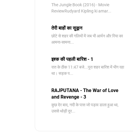
The Jungle Book (2016) - Movie
ReviewRudyard Kipling ki amar...
तेरी बाहों का सुकून
छोटे से शहर की गलियों में जब भी आर्यन और रिया का
आमना-सामना...
इश्क की पहली बारिश - 1
रात के ठीक 11:47 बजे...पूरा शहर बारिश में भीग रहा
था। सड़क प...
RAJPUTANA - The War of Love
and Revenge - 3
कुछ देर बाद, नदी के पास जो पड़ाव डाला हुआ था,
उससे थोड़ी दूर...