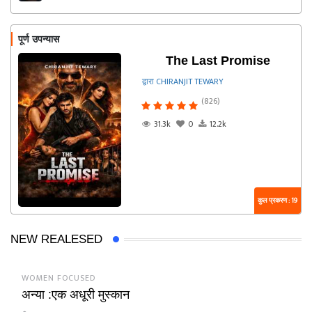
पूर्ण उपन्यास
The Last Promise
द्वारा CHIRANJIT TEWARY
(826)
31.3k
0
12.2k
कुल प्रकरण : 19
NEW REALESED
WOMEN FOCUSED
अन्या :एक अधूरी मुस्कान