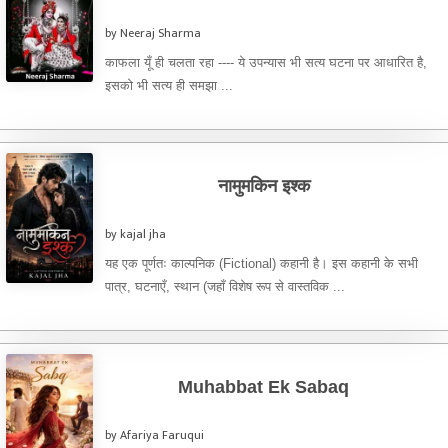
by Neeraj Sharma
काफला यूँ ही चलता रहा ---- ये उपन्यास भी सत्य घटना पर आधारित है,
इसको भी सत्य ही समझा ...
नामुमकिन इश्क
by kajal jha
यह एक पूर्णतः काल्पनिक (Fictional) कहानी है। इस कहानी के सभी
पात्र, घटनाएँ, स्थान (जहाँ विशेष रूप से वास्तविक ...
Muhabbat Ek Sabaq
by Afariya Faruqui