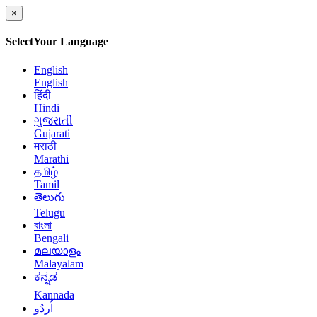
×
Select
Your Language
English
English
हिंदी
Hindi
ગુજરાતી
Gujarati
मराठी
Marathi
தமிழ்
Tamil
తెలుగు
Telugu
বাংলা
Bengali
മലയാളം
Malayalam
ಕನ್ನಡ
Kannada
اُردُو