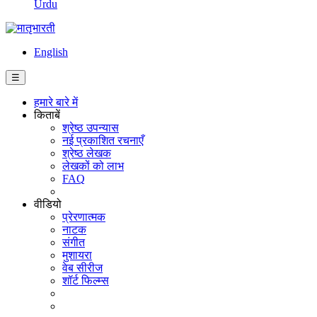
Urdu
English
☰
हमारे बारे में
किताबें
श्रेष्ठ उपन्यास
नई प्रकाशित रचनाएँ
श्रेष्ठ लेखक
लेखकों को लाभ
FAQ
वीडियो
प्रेरणात्मक
नाटक
संगीत
मुशायरा
वेब सीरीज
शॉर्ट फिल्म्स