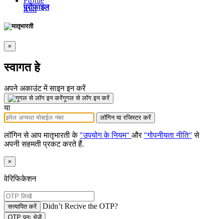
प्रोफाइल
×
स्वागत हे
अपने अकाउंट में साइन इन करें
गूगल से लॉग इन करें
या
लॉगिन या रजिस्टर करें
लॉगिन से आप मातृभारती के
"उपयोग के नियम"
और
"गोपनीयता नीति"
से
अपनी सहमती प्रकट करते हैं.
×
वेरिफिकेशन
Didn’t Recive the OTP?
सत्यापित करें
OTP पुनः भेजें