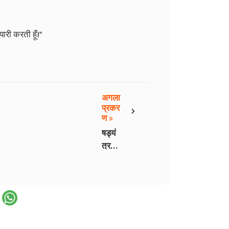
ैयारी करती हूँ।"
अगला
›
प्रकर
ण
षड्यं
त्र -
भाग
13