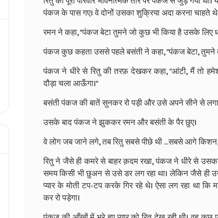
रितु का पूरा परिवार भावनात्मक तौर पर पंकज से जुड़ गया था।
पंकज के पास गए। वे दोनों उसका शुक्रिया अदा करना चाहते थे
रमन ने कहा, "पंकज बेटा तुमने जो कुछ भी किया है उसके लिए धन
पंकज कुछ कहता उससे पहले बसंती ने कहा, "पंकज बेटा, तुमने 
पंकज ने धीरे से रितु की तरफ़ देखकर कहा, "आंटी, मैं तो हम
दौड़ा चला आऊँगा।"
बसंती पंकज की बातें सुनकर रो पड़ी और उसे अपने सीने से लग
उसके बाद पंकज ने झुककर रमन और बसंती के पैर छुए।
वे लोग जब जाने लगे, तब रितु सबसे पीछे थी ...सबसे आगे किशन
रितु ने जैसे ही कमरे से बाहर क़दम रखा, पंकज ने धीरे से उस
समय किसी भी छुअन से उसे डर लग रहा था। लेकिन जैसे ही 
प्यार के मोती टप-टप करके गिर रहे थे। ऐसा लग रहा था कि
कर रो पड़ेगा।
पंकज की आँखों में भरे हुए प्यार को रितु देख रही थी। वह कुछ