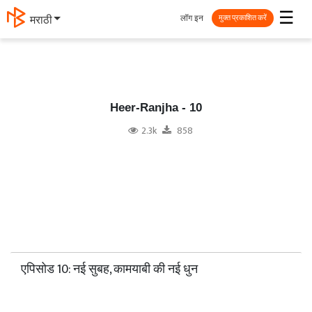
☰
लॉग इन
मराठी
मुक्त प्रकाशित करें
Heer-Ranjha - 10
2.3k
858
एपिसोड 10: नई सुबह, कामयाबी की नई धुन