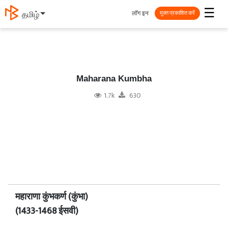
☰
लॉग इन
தமிழ்
मुक्त प्रकाशित करें
Maharana Kumbha
1.7k
630
महाराणा कुंभकर्ण (कुंभा)
(1433-1468 ईसवी)