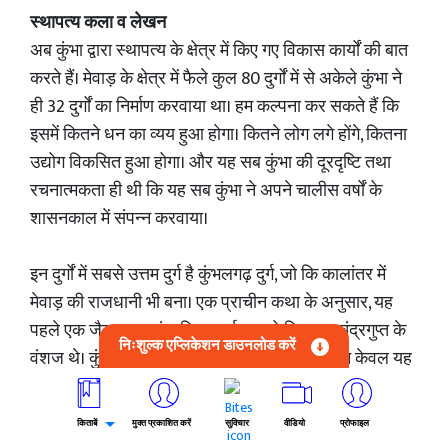
स्थापत्य कला व लेखन
अब कुंभा द्वारा स्थापत्य के क्षेत्र में किए गए विकास कार्यों की बात
करते हैं। मेवाड़ के क्षेत्र में फैले कुल 80 दुर्गों में से अकेले कुंभा ने
ही 32 दुर्गों का निर्माण करवाया था। हम कल्पना कर सकते हैं कि
इसमें कितने धन का व्यय हुआ होगा। कितने लोग लगे होंगे, कितना
उद्योग विकसित हुआ होगा। और यह सब कुंभा की दूरदृष्टि तथा
रचनात्मकता ही थी कि यह सब कुंभा ने अपने चालीस वर्षों के
शासनकाल में संपन्न करवाया।
इन दुर्गों में सबसे उत्तम दुर्ग है कुंभलगढ़ दुर्ग, जो कि कालांतर में
मेवाड़ की राजधानी भी बना। एक प्राचीन कथा के अनुसार, यह
पहले एक जैन राजा, संप्रति का दुर्ग था, जो कि राजा चंद्रगुप्त के
निःशुल्क एप्लिकेशन डाउनलोड करें
वंशज थे। कुंभा ने कुंभलगढ़ दुर्ग को ऐसे बनाया था कि न केवल यह
स्थापत्य कला का एक अद्भुत उदाहरण है, वरन् किसी
आक्रमणकारी सेना के लिए भी दुर्जेय है। समुद्र तल से 1,100
किताबें
मुक्त प्रकाशित करें
सुविचार
वीडियो
प्रोफाइल
मीटर (3,600 फीट) की ऊँचाई पर अरावली की पर्वतमाला में