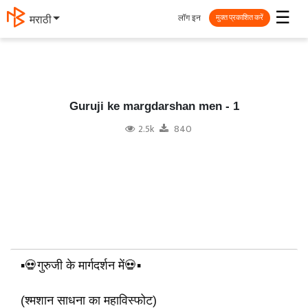
☰
लॉग इन
தமிழ்
मुक्त प्रकाशित करें
Guruji ke margdarshan men - 1
2.5k
840
▪️💀गुरुजी के मार्गदर्शन में💀▪️
(श्मशान साधना का महाविस्फोट)