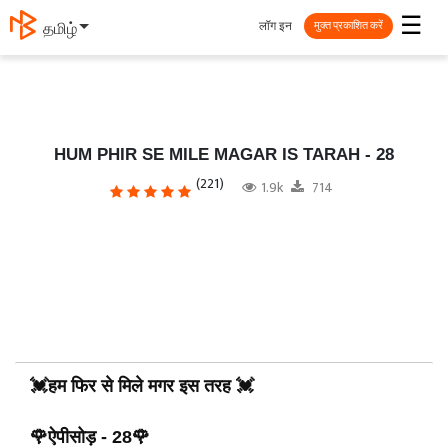
☰
लॉग इन
తెలుగు
मुक्त प्रकाशित करें
HUM PHIR SE MILE MAGAR IS TARAH - 28
(221)
1.9k
714
💓हम फिर से मिले मगर इस तरह 💓
🌹ऐपीसोड़ - 28🌹