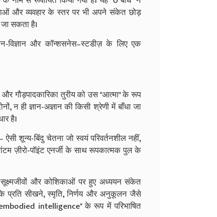
के नाम से रूपायित किया गया है। यह "0 बोध" न
काओं और व्यवहार के स्तर पर भी अपने संकेत छोड़
ा जा सकता है।
जीवन-विज्ञान और कॉन्शसनेस–स्टडीज़ के लिए एक
और गौड़पादकारिका तुरीय को उस "आत्मा" के रूप
नों, न ही ज्ञान-अज्ञान की किसी श्रेणी में बाँधा जा
ार है।
 – ऐसी शून्य-बिंदु चेतना जो स्वयं परिवर्तनशील नहीं,
्वांटम ज़ीरो-पॉइंट एनर्जी के साथ रूपकात्मक पुल के
ूक्ष्मजीवों और कोशिकाओं पर हुए अध्ययन संकेत
ं के प्रति सीखने, स्मृति, निर्णय और अनुकूलन जैसे
या "embodied intelligence" के रूप में परिभाषित