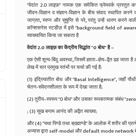
"वेदांत 2.0 लाइफ़" नामक एक समेकित फ्रेमवर्क प्रस्तुत 
जीवन-विज्ञान व संज्ञान-विज्ञान के बीच संवाद स्थापित करने का
जाग्रत, स्वप्न और सुषुप्ति से परे, परंतु उन्हें धारण करने 
कॉन्शसनेस स्टडीज़ में इसे "background field of awar
व्याख्यायित किया जा सकता है
वेदांत 2.0 लाइफ़ का केंद्रीय सिद्धांत "0 बोध" है –
एक ऐसी शून्य-बिंदु अवस्था, जिसमें ज्ञाता–ज्ञेय–द्वैत ढह जाता ह
लेख में चार प्रमुख स्तंभों पर चर्चा की गई है:
(1) इंद्रियातीत बोध और "Basal Intelligence", जहाँ पौध
चेतन-संवेदनशीलता के रूप में देखा जाता है;
(2) तुरीय–स्वरूप "0 बोध" और उसका रूपकात्मक संबंध "ze
; (3) सुख बनाम आनंद की अद्वैत व्याख्या;
और (4) "यथा पिण्डे तथा ब्रह्माण्डे" के आलोक में शरीर की प्र
अभ्यास द्वारा self-model और default mode network में 