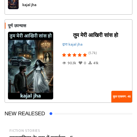
kajal jha
पूर्ण उपन्यास
तुम मेरी आखिरी सांस हो
द्वारा kajal jha
(5.7k)
90.3k
0
41k
कुल प्रकरण : 46
NEW REALESED
FICTION STORIES