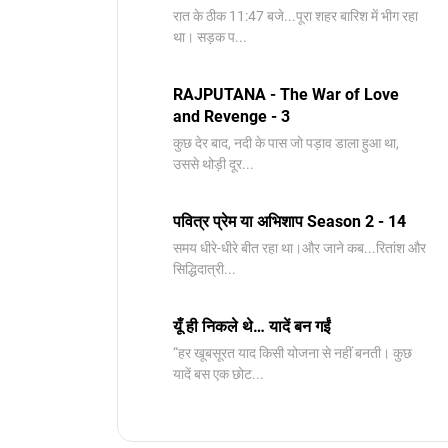
रात के ठीक 11:47 बजे...पूरा शहर बारिश में भीग रहा
था। सड़क प...
RAJPUTANA - The War of Love
and Revenge - 3
कुछ देर बाद, नदी के पास जो पड़ाव डाला हुआ था,
उससे थोड़ी दूर...
पवित्र प्रेम या अभिशाप Season 2 - 14
समय धीरे-धीरे बीत रहा था।और जाने कब...रितांश और
सिद्धिदात्री...
यूँ ही निकले थे… यादें बन गईं
“हर खूबसूरत याद किसी योजना से नहीं बनती। कुछ
यादें बस एक छोट...