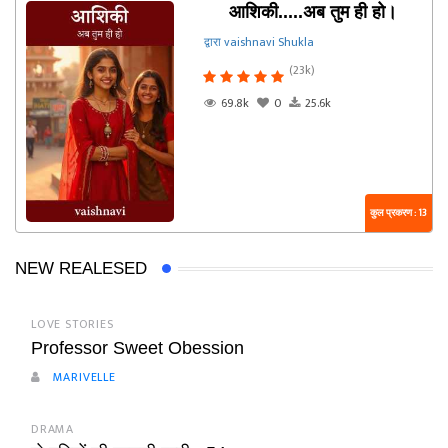
आशिकी.....अब तुम ही हो।
द्वारा vaishnavi Shukla
(23k)
69.8k
0
25.6k
कुल प्रकरण : 13
NEW REALESED
LOVE STORIES
Professor Sweet Obession
MARIVELLE
DRAMA