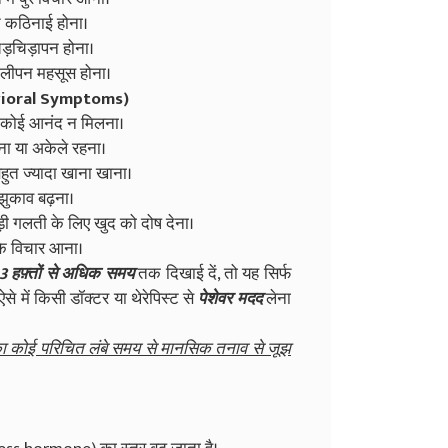
ुत कठिनाई होना।
ड़चिड़ापन होना।
ालीपन महसूस होना।
havioral Symptoms)
ें कोई आनंद न मिलना।
ेना या अकेले रहना।
बहुत ज्यादा खाना खाना।
 झुकाव बढ़ना।
गलती के लिए खुद को दोष देना।
 के विचार आना।
 3 हफ़्तों से अधिक समय
तक दिखाई दें, तो यह सिर्फ
से में किसी डॉक्टर या थेरेपिस्ट से
पेशेवर मदद
लेना
ा कोई परिचित लंबे समय से मानसिक तनाव से जूझ