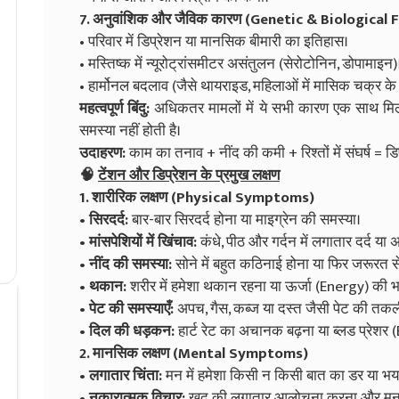
7. अनुवांशिक और जैविक कारण (Genetic & Biological 
• परिवार में डिप्रेशन या मानसिक बीमारी का इतिहास।
• मस्तिष्क में न्यूरोट्रांसमीटर असंतुलन (सेरोटोनिन, डोपामाइन)
• हार्मोनल बदलाव (जैसे थायराइड, महिलाओं में मासिक चक्र के
महत्वपूर्ण बिंदु:
अधिकतर मामलों में ये सभी कारण एक साथ मि
समस्या नहीं होती है।
उदाहरण:
काम का तनाव + नींद की कमी + रिश्तों में संघर्ष = ड
🧠
टेंशन और डिप्रेशन के प्रमुख लक्षण
1. शारीरिक लक्षण (Physical Symptoms)
• सिरदर्द:
बार-बार सिरदर्द होना या माइग्रेन की समस्या।
• मांसपेशियों में खिंचाव:
कंधे, पीठ और गर्दन में लगातार दर्द या
• नींद की समस्या:
सोने में बहुत कठिनाई होना या फिर जरूरत से
• थकान:
शरीर में हमेशा थकान रहना या ऊर्जा (Energy) की 
• पेट की समस्याएँ:
अपच, गैस, कब्ज या दस्त जैसी पेट की तकली
• दिल की धड़कन:
हार्ट रेट का अचानक बढ़ना या ब्लड प्रेशर (
2. मानसिक लक्षण (Mental Symptoms)
• लगातार चिंता:
मन में हमेशा किसी न किसी बात का डर या भय
• नकारात्मक विचार:
खुद की लगातार आलोचना करना और मन मे