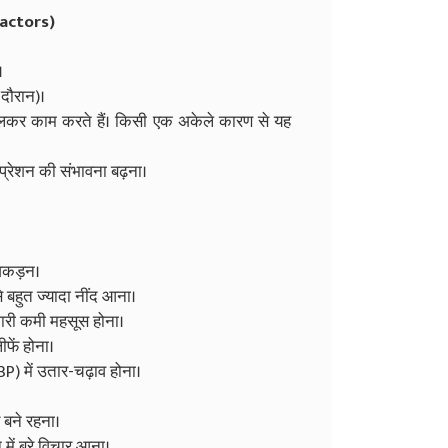
Factors)
।
 दौरान)।
लकर काम करते हैं। किसी एक अकेले कारण से यह
िप्रेशन की संभावना बढ़ना।
 अकड़न।
 बहुत ज्यादा नींद आना।
भारी कमी महसूस होना।
फें होना।
BP) में उतार-चढ़ाव होना।
 बने रहना।
ं बुरे विचार आना।