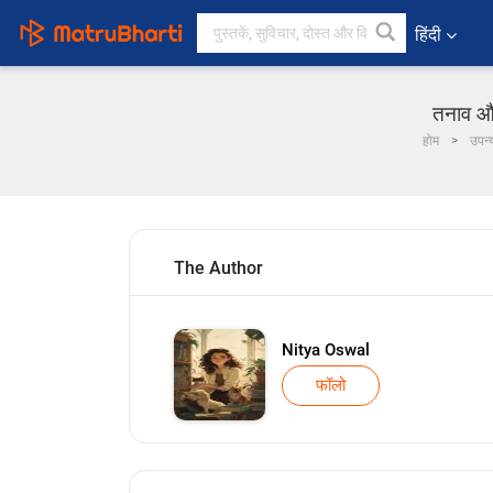
हिंदी
तनाव और
होम
उपन्
The Author
Nitya Oswal
फॉलो