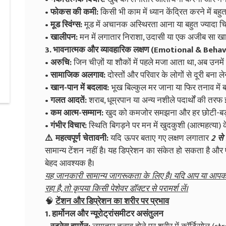
• फोकस की कमी:
किसी भी काम में ध्यान केंद्रित करने में बह
• मूड स्विंग्स:
मूड में अचानक अस्थिरता आना या बहुत ज्यादा चि
• खालीपन:
मन में लगातार निराशा, उदासी या एक अजीब सा ख
3. भावनात्मक और व्यावहारिक लक्षण (Emotional & Be
• अरुचि:
जिन चीज़ों या शौकों में पहले मजा आता था, अब उनम
• सामाजिक अलगाव:
दोस्तों और परिवार के लोगों से दूरी बना ल
• खान-पान में बदलाव:
भूख बिल्कुल मर जाना या फिर तनाव में 
• गलत आदतें:
शराब, धूम्रपान या अन्य नशीले पदार्थों की तरफ
• कम आत्म-सम्मान:
खुद को कमजोर समझना और हर छोटी-बड़ी 
• गंभीर विचार:
स्थिति बिगड़ने पर मन में खुदकुशी (आत्महत्या)
⚠️ महत्वपूर्ण चेतावनी:
यदि ऊपर बताए गए लक्षण लगातार
2 से
सामान्य टेंशन नहीं है। यह डिप्रेशन का संकेत हो सकता है और ऐ
बेहद आवश्यक है।
यह जानकारी सामान्य जागरूकता के लिए है। यदि आप या आपक
रहा है, तो कृपया किसी पेशेवर डॉक्टर से परामर्श लें।
🧠
टेंशन और डिप्रेशन का शरीर पर प्रभाव
1. हार्मोनल और न्यूरोट्रांसमीटर असंतुलन