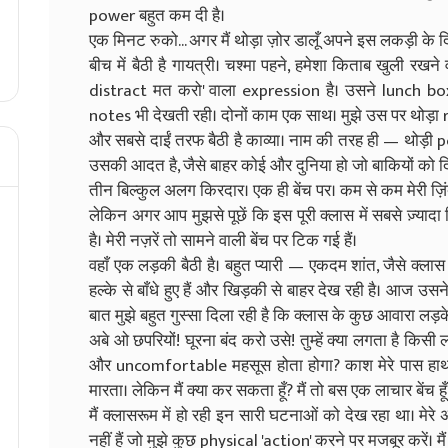
power बहुत कम दी है।
एक मिनट रुको... अगर मैं थोड़ा ज़ोर डालूँ अपने इस लकड़ी के दिम
बीच में बैठी है गायत्री। चश्मा पहने, हमेशा किताब खुली र
distract मत करो' वाला expression है। उसने lunch box
notes भी देखती रही। दोनों काम एक साथ। मुझे उस पर थोड़
और सबसे दाईं तरफ बैठी है काव्या। नाम की तरह ही — थोड़ी 
उसकी आदत है, जैसे बाहर कोई और दुनिया हो जो बाकियों को द
तीन बिल्कुल अलग किरदार। एक ही बेंच पर। कम से कम मेरी ज़ि
लेकिन अगर आप मुझसे पूछें कि इस पूरी क्लास में सबसे ज़्यादा 
है। मेरी नज़रें तो सामने वाली बेंच पर टिक गई हैं।
वहाँ एक लड़की बैठी है। बहुत प्यारी — एकदम शांत, जैसे क्ल
हल्के से बाँधे हुए हैं और खिड़की से बाहर देख रही है। आज उसन
बात मुझे बहुत गुस्सा दिला रही है कि क्लास के कुछ आवारा लड़के द
अबे ओ छपरियों! घूरना बंद करो उसे! तुम्हें क्या लगता है क
और uncomfortable महसूस होता होगा? काश मेरे पास हाथ 
मारता। लेकिन मैं क्या कर सकता हूँ? मैं तो बस एक लाचार बेंच हूँ
मैं क्लासरूम में हो रही इन सारी घटनाओं को देख रहा था। मेरे 
नहीं हैं जो मुझे कुछ physical 'action' करने पर मजबूर करें। मैं 