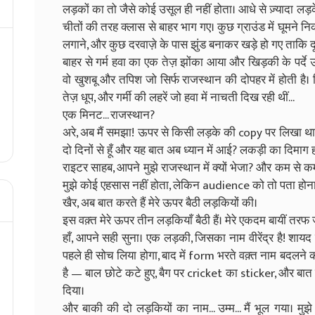
लड़कों का तो जैसे कोई उसूल ही नहीं होता। आधे से ज़्यादा लड़क
चीतों की तरह क्लास से बाहर भाग गए। कुछ ग्राउंड में घूमने नि
लगाने, और कुछ दरवाज़े के पास झुंड बनाकर खड़े हो गए ताकि द
बाहर से गर्म हवा का एक तेज़ झोंका आया और खिड़की के पर्दे 
वो खुशबू और तपिश जो सिर्फ राजस्थान की दोपहर में होती है।
तेज़ धूप, और गर्मी की लहरें जो हवा में नाचती दिख रही थीं...
एक मिनट... राजस्थान?
अरे, अब मैं समझा! ऊपर से किसी लड़के की copy पर लिखा था '
दो दिनों से हूँ और यह बात अब ध्यान में आई? लकड़ी का दिमाग ह
राइटर साहब, आपने मुझे राजस्थान में क्यों भेजा? और कम से कम
मुझे कोई एहसास नहीं होता, लेकिन audience को तो पता होना
खैर, अब बात करते हैं मेरे ऊपर बैठी लड़कियों की।
इस वक़्त मेरे ऊपर तीन लड़कियाँ बैठी हैं। मेरे एकदम बायीं तरफ ज
हाँ, आपने सही सुना। एक लड़की, जिसका नाम वीरेंद्र है! शा
पहले ही सोच लिया होगा, बाद में form भरते वक़्त नाम बदलन
है — बाल छोटे कटे हुए, बैग पर cricket का sticker, और बा
दिया।
और बाकी की दो लड़कियों का नाम... उम्म... मैं भूल गया। 