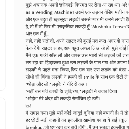
मुझे अचानक अपनी 'इसेकाई' किस्मत पर रोना आ रहा था। अरे 
as a Vending Machine'। उसमें एक लड़का वेंडिंग मशीन बन ज
और एक बहुत ही खूबसूरत लड़की उससे प्यार भी करने लगती है!
है, तो मैं तो फिर भी प्राकृतिक लकड़ी हूँ! 'Mushoku Tensei' 
और एक मैं हूँ...
नहीं, नहीं! सतोशी, अपने राइटर की बुराई मत कर। अगर वो नार
फेंक देंगे। राइटर साहब, आप बहुत अच्छा लिख रहे हो! मुझे कोई 
मैंने एक गहरी साँस ली और वापस उस प्यारी सी लड़की की त
लग रहा था, झिझकता हुआ उस लड़की के पास गया और अपना 
लड़की ने पहले मना किया, फिर एक बार उस लड़के को देखा
सीधी सी चिंता। लड़की ने हल्की सी smile के साथ एक रोटी ले
"थोड़ा और लो," लड़के ने धीरे से कहा।
"नहीं, बस यही काफी है। शुक्रिया," लड़की ने जवाब दिया।
*ओहो!* मेरे अंदर की लकड़ी रोमांचित हो उठी।
￼
मैं समझ गया। मुझे यहाँ कोई जादुई दुनिया नहीं बचानी है। मै
हर छोटी-बड़ी कहानी का इकलौता खामोश गवाह। ये हाई स्कूल है 
breakup, जो छुप-छुप कर बातें होंगी... मैं उन सबका इकलौता गव