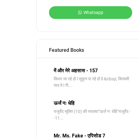
Whatsapp
Featured Books
में और मेरे अहसास - 157
किधर जा रहे हो l सुकून पा रहे हो ll &nbsp; किसकी
याद मे l गी...
ऊर्जं नः धेहि
यजुर्वेद सूक्ति (10) की व्याख्या"ऊर्जं नः धेहि"यजुर्वेद -
-11...
Mr. Ms. Fake - एपिसोड 7