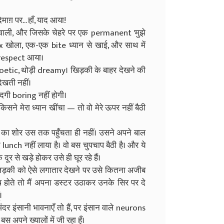
ाग़ पर... हाँ, याद आया!
खने वाली, और जिसके चेहरे पर एक permanent 'मुझे
 खोला, एक-एक bite ध्यान से खाई, और साथ में
ा respect आया।
poetic, थोड़ी dreamy। खिड़की के बाहर देखने की
िखती नहीं।
ंदगी boring नहीं होगी।
किसने मेरा ध्यान खींचा — तो वो मेरे ऊपर नहीं बैठी
ास का शोर उस तक पहुँचता ही नहीं। उसने अपने बाल
े lunch नहीं लाया है। वो बस चुपचाप बैठी है। और ये
ूर से खड़े होकर उसे ही घूर रहे हैं।
िसी लड़की को ऐसे लगातार देखने पर उसे कितना अजीब
होते तो मैं अपना डस्टर उठाकर उनके सिर पर दे
।
अंदर इंसानी भावनाएँ तो हैं, पर इंसान वाले neurons
बस अपने ख्यालों में जी रहा हूँ।