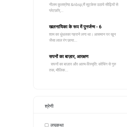
नीलम कुलश्रेष्ठ &nbsp;मैं सूटकेस उठाये सीढ़ियों से
प्लेटफ़ॉर्...
खलनायिका के रूप में पुनर्जन्म - 6
शाम का धुंधलका गहराने लगा था। आसमान पर खून
जैसा लाल रंग छाया...
सपनों का बाज़ार, आरक्षण
सपनों का बाज़ार और आत्म-विस्मृति: कोचिंग से गुरु
तक, मौलिक...
श्रेणी
लघुकथा