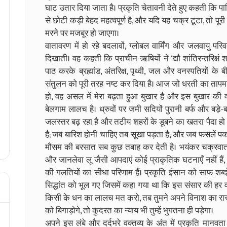
घाट उतार दिया जाता है। प्रकृति चेतावनी देते हुए कहती कि 
से छोटी कड़ी बेहद महत्वपूर्ण है, और यदि यह चक्र टूटा, तो पू
मरने पर मजबूर हो जाएगा।
वातावरण में हो रहे बदलावों, ग्लोबल वार्मिंग और जलवायु परि
दिखाती। वह कहती कि प्राचीन ऋषियों ने ‘द्यौ शांतिरन्तरिक्षं शा
पाठ करके ब्रह्मांड, अंतरिक्ष, पृथ्वी, जल और वनस्पतियों क
संतुलन को पूरी तरह नष्ट कर दिया है। आज जो धरती का तापमान 
हो, वह असल में मेरा बढ़ता हुआ बुखार है और इस बुखार की वजह त
बेलगाम लालच है। ध्रुवों पर जमी सदियों पुरानी बर्फ और बड़े-बड
जलस्तर बढ़ रहा है और तटीय शहरों के डूबने का खतरा पैदा ह
है; जब बारिश होनी चाहिए तब सूखा पड़ता है, और जब फसलें प
मौसम की बरसात सब कुछ तबाह कर देती है। भयंकर चक्रवात, 
और जानलेवा लू जैसी आपदाएं कोई प्राकृतिक घटनाएँ नहीं हैं,
की गलतियों का सीधा परिणाम हैं। प्रकृति इंसान को साफ शब्
सिद्धांत को भूल गए जिसमें कहा गया था कि इस संसार की हर
किसी के धन का लालच मत करो, तब तुमने अपने विनाश का रास्
को बिगाड़ोगे, तो कुदरत का न्याय भी तुम्हें भुगतना ही पड़ेगा।
अपने इस लंबे और दर्दभरे वक्तव्य के अंत में प्रकृति मान