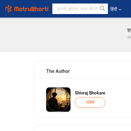
हिंदी
श
हो
The Author
Shivraj Bhokare
फॉलो