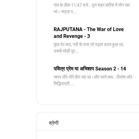
रात के ठीक 11:47 बजे...पूरा शहर बारिश में भीग रहा
था। सड़क प...
RAJPUTANA - The War of Love
and Revenge - 3
कुछ देर बाद, नदी के पास जो पड़ाव डाला हुआ था,
उससे थोड़ी दूर...
पवित्र प्रेम या अभिशाप Season 2 - 14
समय धीरे-धीरे बीत रहा था।और जाने कब...रितांश और
सिद्धिदात्री...
श्रेणी