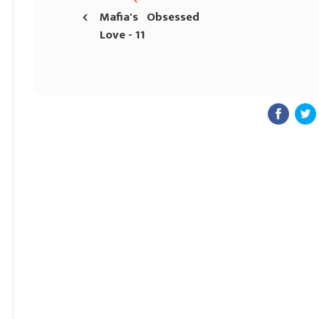
‹
Mafia's Obsessed
Love - 11