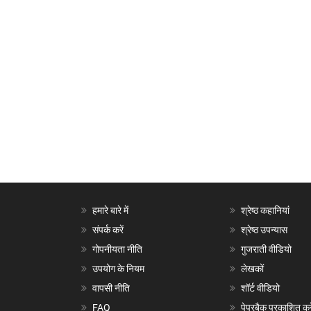
हमारे बारे में
श्रेष्ठ कहानियां
संपर्क करें
श्रेष्ठ उपन्यास
गोपनीयता नीति
गुजराती वीडियो
उपयोग के नियम
लेखकों
वापसी नीति
शॉर्ट वीडियो
FAQ
पेपरबैक प्रकाशित करे