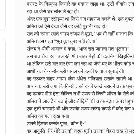
मरघट के बिल्कुल किनारे वह मकान खड़ा था। टूटी दीवारें। ल
रहा था जैसे घर सांस ले रहा हो।
अंदर एक बूढ़ा रसोइया था जिसे सब महाराज कहते थे। एक दुब
अमित को ऐसे देखा जैसे वह कोई पुरानी याद हो।
रात को खाना खाते समय संजय ने पूछा, “अब भी नहीं मानता कि 
अमित हंस पड़ा। “भूत वूत कुछ नहीं होता।”
संजय ने धीमी आवाज में कहा, “आज रात जागना मत भूलना।”
उस रात तेज हवा चल रही थी। बाहर पेड़ों की टहनियां खिड़कि
था लेकिन उसे बार बार ऐसा लग रहा था जैसे घर के भीतर कोई 
आधी रात के करीब उसे पायल की हल्की आवाज सुनाई दी।
वह उठकर बाहर आया। लंबा अंधेरा गलियारा उसके सामने था। दीवा
अचानक उसे लगा कि किसी तस्वीर की आंखें उसकी तरफ घूम गई
वह डरकर पीछे हटा लेकिन तभी ऊपर से किसी औरत के रोने
अमित ने लालटेन उठाई और सीढ़ियों की तरफ बढ़ा। ऊपर पहुंचत
एक टूटी चारपाई थी और उसके ऊपर सफेद कपड़े में कोई बैठा थ
अमित का गला सूख गया।
उसने हिम्मत करके पूछा, “कौन है?”
वह आकृति धीरे धीरे उसकी तरफ मुड़ी। उसका चेहरा राख से भरा थ