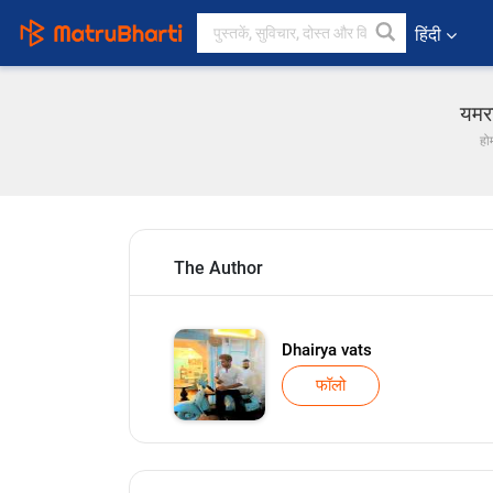
हिंदी
यमरा
हो
The Author
Dhairya vats
फॉलो