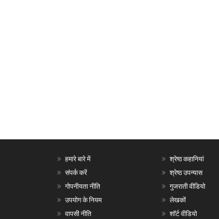
हमारे बारे में
श्रेष्ठ कहानियां
संपर्क करें
श्रेष्ठ उपन्यास
गोपनीयता नीति
गुजराती वीडियो
उपयोग के नियम
लेखकों
वापसी नीति
शॉर्ट वीडियो