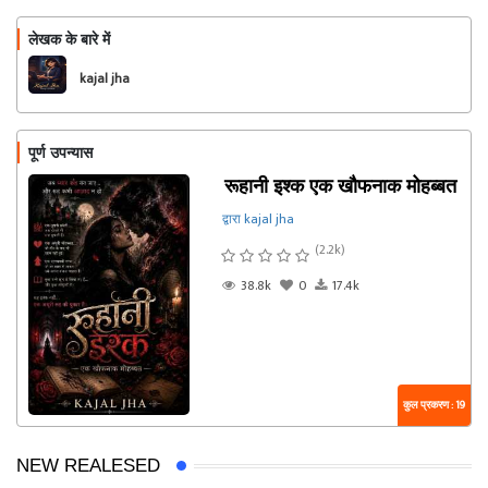
लेखक के बारे में
फॉलो
kajal jha
पूर्ण उपन्यास
रूहानी इश्क एक खौफनाक मोहब्बत
द्वारा kajal jha
(2.2k)
38.8k
0
17.4k
कुल प्रकरण : 19
NEW REALESED