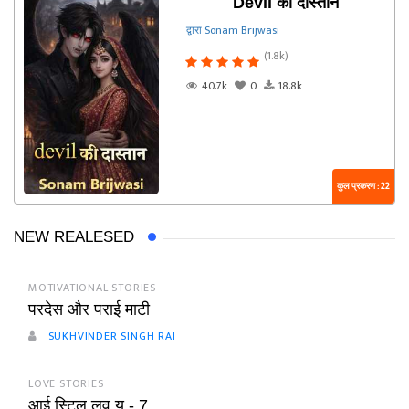
Devil की दास्तान
द्वारा Sonam Brijwasi
(1.8k)
40.7k
0
18.8k
कुल प्रकरण : 22
NEW REALESED
MOTIVATIONAL STORIES
परदेस और पराई माटी
SUKHVINDER SINGH RAI
LOVE STORIES
आई स्टिल लव यू - 7