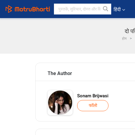
हिंदी
दो प
होम
The Author
Sonam Brijwasi
फॉलो