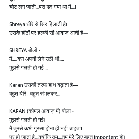
चोट लग जाती…बस डर गया था मैं....।
Shreya धीरे से सिर हिलाती है।
उसके होंठों पर हल्की सी आवाज़ आती है—
SHREYA बोली -
मैं..... बस अपनी लेने उठी थी.....
मुझसे गलती हो गई.....।
Karan उसकी तरफ हाथ बढ़ाता है—
बहुत धीरे… बहुत संभलकर…
KARAN (कोमल आवाज़ में) बोला -
मुझसे गलती हो गई।
मैं तुमसे कभी गुस्सा होना ही नहीं चाहता।
पर हो जाता है....क्योंकि तुम....तुम मेरे लिए बहुत importent हो।