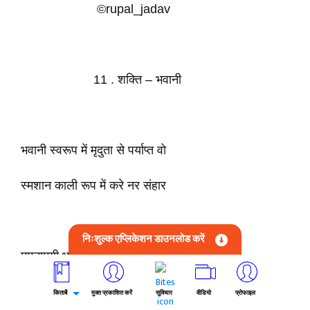
©rupal_jadav
11 . शक्ति – भवानी
भवानी स्वरूप में मृदुता से पर्याप्त वो
स्मशान काली रूप में करे नर संहार
निःशुल्क एप्लिकेशन डाउनलोड करें
ममतामयी भाव से पूर्ण मां भवानी वो
करती मेरे इस पावन हृदय में विहार
किताबें
मुक्त प्रकाशित करें
सुविचार
वीडियो
प्रोफाइल