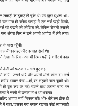
आँखो में एक अजीब सी भारीपन और थकान थी, जैसे
लकड़ी के टुकड़े हो चुके थे। सब कुछ धुंधला था...
उसे पास ही सफ़ेद कपड़ों में एक नर्स खड़ी दिखी,
र नर्स को देखने की कोशिश की, लेकिन रोशनी उसकी
पल अंधेरा फिर से उसे अपनी आगोश में लेने लगा।
ा के पास पहुँची।
ज़ में घबराहट और उत्साह दोनों थे।
ंने देखा कि रिया अभी भी स्थिर पड़ी है, शरीर में कोई
 नर्स डेजी को फटकार लगाते हुए कहा।
े कांपी। उसने धीरे-धीरे अपनी आँखें खोल दीं। नर्स
ा ने करीब आकर देखा—हाँ, वह लड़की जाग चुकी थी।
में ही घुट कर रह गई। उसने हाथ उठाना चाहा, पर
िन्हा ने नरमी से उसका हाथ थपथपाया।
 इसलिए आवाज़ नहीं निकल रही। धीरे-धीरे सब ठीक हो
जे में कहा, "इसका पूरा ख्याल रखना। कोई लापरवाही