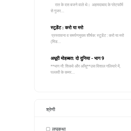
रात के दस बजने वाले थे। अहमदाबाद के प्लेटफॉर्म
से गुजर...
स्टूडेंट : करो या मरो
प्रस्तावना व समर्पणमुख्य शीर्षक: स्टूडेंट : करो या मरो
(मिड...
अधूरी मोहब्बत: दो दुनिया - भाग 9
**भाग नौ: शिकवे और आँसू**उस विशाल गलियारे में,
पल्लवी के कमर...
श्रेणी
लघुकथा