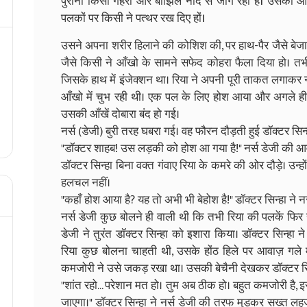
पुरानी किसी गहरी और बोझिल नींद से जाग रही है। उसकी 
पलकों पर किसी ने पत्थर रख दिए हों।
उसने अपना शरीर हिलाने की कोशिश की, पर हाथ-पैर जैसे बेजान 
जैसे किसी ने आँखो के सामने सफेद कोहरा फैला दिया हो। तभी 
जिसके हाथ में इंजेक्शन था। रिया ने अपनी पूरी ताकत लगाक
आँखो में चुभ रही थी। एक पल के लिए होश आया और अगले ही 
उसकी आँखें दोबारा बंद हो गई।
नर्स (डेजी) बुरी तरह घबरा गई। वह फौरन दौड़ती हुई डॉक्टर सिन्ह
"डॉक्टर शाहब! उस लड़की को होश आ गया है!" नर्स डेजी की आवा
डॉक्टर सिन्हा बिना वक्त गंवाए रिया के कमरे की ओर दौड़े। उन्हो
हलचल नहीं।
"कहाँ होश आया है? यह तो अभी भी बेहोश है!" डॉक्टर सिन्हा ने
नर्स डेजी कुछ बोलने ही वाली थी कि तभी रिया की पलकें फिर स
डेजी ने तुरंत डॉक्टर सिन्हा को इशारा किया। डॉक्टर सिन्ह
रिया कुछ बोलना चाहती थी, उसके होंठ हिले पर आवाज़ गले 
कमजोरी ने उसे जकड़ रखा था। उसकी बेचैनी देखकर डॉक्टर स
"शांत रहो... परेशान मत हो। तुम अब ठीक हो। बहुत कमजोरी है,
जाएगा।" डॉक्टर सिन्हा ने नर्स डेजी की तरफ मुड़कर सख्त लह