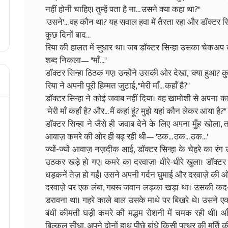
नहीं होनी चाहिए। तुम्हें पता है ना... उसने क्या कहा था?"
'उसने'... वह कौन था? यह सवाल हवा में तैरता रहा और डॉक्टर सिन
कुछ दिनों बाद...
रिया की हालत में सुधार था। जब डॉक्टर सिन्हा उसका चेकअप कर
शब्द निकला— "माँ..."
डॉक्टर सिन्हा ठिठक गए। उन्होंने उसकी ओर देखा, "क्या हुआ?
रिया ने अपनी पूरी हिम्मत जुटाई, "मेरी माँ... कहाँ है?"
डॉक्टर सिन्हा ने कोई जवाब नहीं दिया। वह खामोशी से अपना का
"मेरी माँ कहाँ है? और... मैं कहां हूं? मुझे यहां कौन लेकर आया है?"
डॉक्टर सिन्हा ने जैसे ही जवाब देने के लिए अपना मुँह खोला, 
आवाज़ कमरे की ओर ही बढ़ रही थी— 'ठक... ठक... ठक...'
ज्यों-ज्यों आवाज़ नज़दीक आई, डॉक्टर सिन्हा के चेहरे का रंग
उठकर खड़े हो गए। कमरे का दरवाज़ा धीरे-धीरे खुला। डॉक्ट
धड़कनें तेज़ हो गईं। उसने अपनी गर्दन घुमाई और दरवाज़े की ओर
दरवाज़े पर एक लंबा, गबरू जवान लड़का खड़ा था। उसकी क
डरावना था। गहरे काले बाल उसके माथे पर बिखरे थे। उसने ए
बंधी कीमती घड़ी कमरे की मद्धम रोशनी में चमक रही थी। आ
बिल्कुल सीधा, अपने दोनों हाथ पीछे बांधे किसी पत्थर की मूर्ति