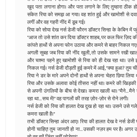
खुद पता लगाना होगा। और पता लगाने के लिए तुम्हारा ठीक होना
संकेत रिया को समझ आ गया। वह शांत हुई और खामोशी से दवा
लगीं और वह गहरी नींद में डूब गई।
रिया को सोया देख नर्स डेजी फौरन डॉक्टर सिन्हा के केबिन में पह
"आज तो उसे शांत कर दिया डॉक्टर शाहब, पर कल फिर ज़िद की तो
कांपते हाथों से अपना फोन उठाया और कमरे से बाहर निकल गए
अगली सुबह जब रिया की नींद खुली, तो उसके सामने रखी खाली
और चश्मा पहने हुए खामोशी से रिया को ही देख रहा था। उस
निकल गई। नर्स डेजी दौड़ती हुई कमरे में आई, "क्या हुआ? तुम ची
रिया ने डर के मारे अपने दोनों हाथों से अपना चेहरा छिपा लिया थ
रिया और उसके अलावा कोई तीसरा नहीं था। कमरे की खिड़की से आ
से अपनी उंगलियों के बीच से देखा। कमरा खाली था। "मैने... मैने उ
रहा था... सच में!" वह पागलों की तरह ज़ोर-ज़ोर से रोने लगी।
नर्स डेजी को रिया की हालत देख दुख हो रहा था। उसने उसे गले से
कमरा खाली है।"
तभी डॉक्टर सिन्हा अंदर आए। रिया की हालत देख वे नर्स डेजी प
होनी चाहिए! तुम जानती हो ना... उसकी नज़र हम पर है। अगर 
तो वह हमें ज़िंदा नहीं छोड़ेगा!"