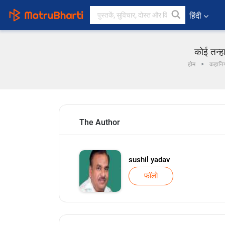
हिंदी
कोई तन्ह
होम
कहानिय
The Author
sushil yadav
फॉलो