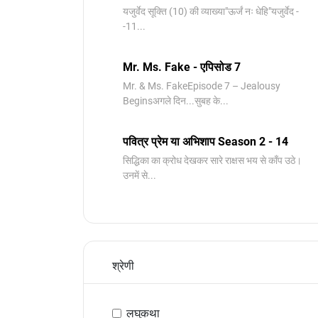
यजुर्वेद सूक्ति (10) की व्याख्या"ऊर्जं नः धेहि"यजुर्वेद -
-11...
Mr. Ms. Fake - एपिसोड 7
Mr. & Ms. FakeEpisode 7 – Jealousy
Beginsअगले दिन...सुबह के...
पवित्र प्रेम या अभिशाप Season 2 - 14
सिद्धिका का क्रोध देखकर सारे राक्षस भय से काँप उठे।
उनमें से...
श्रेणी
लघुकथा