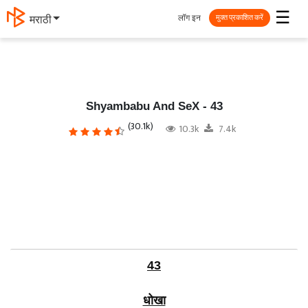
☰
लॉग इन
मराठी
मुक्त प्रकाशित करें
Shyambabu And SeX - 43
(30.1k)
10.3k
7.4k
43
धोखा