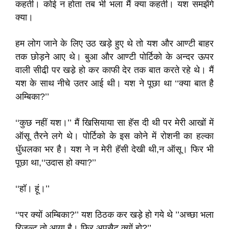
कहती। कोई न होता तब भी भला मैं क्या कहती। यश समझेंगे
क्या।
हम लोग जाने के लिए उठ खड़े हुए थे तो यश और आण्टी बाहर
तक छोड़ने आए थे। बुआ और आण्टी पोर्टिको के अन्दर ऊपर
वाली सीढी़ पर खडे़ हो कर काफी देर तक बात करते रहे थे। मैं
यश के साथ नीचे उतर आई थी। यश ने पूछा था ‘‘क्या बात है
अम्बिका?’’
‘‘कुछ नहीं यश।’’ मैं खिसियाया सा हॅस दी थी पर मेरी आखों में
ऑसू तैरने लगे थे। पोर्टिको के इस कोने में रोशनी का हल्का
धुॅधलका भर है। यश ने न मेरी हॅसी देखी थी,न ऑसू। फिर भी
पूछा था,‘‘उदास हो क्या?’’
‘‘हॉ। हूं।’’
‘‘पर क्यों अम्बिका?’’ यश ठिठक कर खड़े हो गये थे ’’अच्छा भला
रिज़ल्ट तो आया है। फिर अपसैट क्यों हो?’’