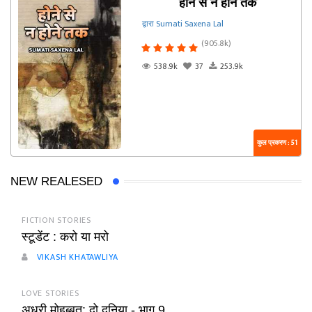
होने से न होने तक
द्वारा Sumati Saxena Lal
(905.8k)
538.9k
37
253.9k
कुल प्रकरण : 51
NEW REALESED
FICTION STORIES
स्टूडेंट : करो या मरो
VIKASH KHATAWLIYA
LOVE STORIES
अधूरी मोहब्बत: दो दुनिया - भाग 9