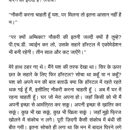
करने का इरादा है? रिसर्च?’’
‘‘नौकरी करना चाहती हॅू यश, पर मिलना तो इतना आसान नहीं है
न।’’
‘‘पर क्यों अम्बिका? नौकरी की इतनी जल्दी क्यों है तुम्हे?
पी.एच.डी. ज्वाईन कर लो, उसके सहारे हॉस्टल में एकोमेडेशन
भी बनी रहेगी। तीन साल और कट जाऐंगे।’’
मेरे हाथ ठहर गए थे। मैंने यश की तरफ देखा था। सिर के ऊपर
छत के सहारे के लिए फिर हॉस्टल? सोचा था कहॅू या न कहॅू?
यश को अपने मन की बात बताऊॅ क्या कि हॉस्टल में रहते रहते
थक गई हॅू मैं, इसीलिए नौकरी करना चाहती हॅू । अब मैं घर में
रहना चाहती हॅू। घर जो मेरा अपना हो। जहॉ किसी को भी मैं
अपनी इच्छा से आमंत्रित कर सकू। अपनी इच्छा से ख़ातिर कर
सकूं। कुछ भी खा सकूं, कुछ भी खिला सकूं । जहॉ मुझे फ्रिज
खोलने में संकोच न लगे। पूरी ज़िदगी कैसी संकोच में बंधी सी
बीत गयी। इतना सोचते ही लगा था कि मन में बादल घिरने लगे